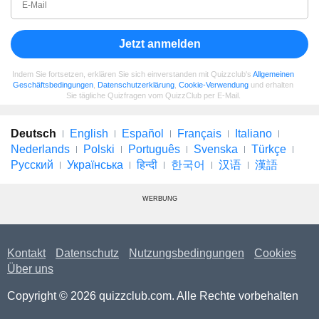
Jetzt anmelden
Indem Sie fortsetzen, erklären Sie sich einverstanden mit Quizzclub's
Allgemeinen
Geschäftsbedingungen
,
Datenschutzerklärung
,
Cookie-Verwendung
und erhalten
Sie tägliche Quizfragen vom QuizzClub per E-Mail.
Deutsch
English
Español
Français
Italiano
Nederlands
Polski
Português
Svenska
Türkçe
Русский
Українська
हिन्दी
한국어
汉语
漢語
WERBUNG
Kontakt
Datenschutz
Nutzungsbedingungen
Cookies
Über uns
Copyright © 2026 quizzclub.com. Alle Rechte vorbehalten