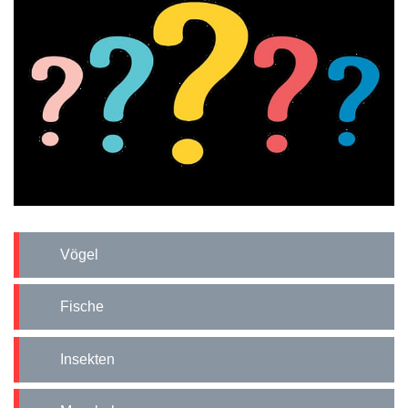
Vögel
Fische
Insekten