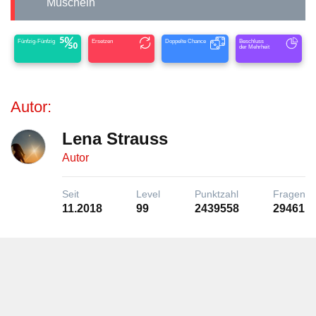
Muscheln
Fünfzig-Fünfzig
Ersetzen
Doppelte Chance
Beschluss
der Mehrheit
Autor:
Lena Strauss
Autor
Seit
Level
Punktzahl
Fragen
11.2018
99
2439558
29461