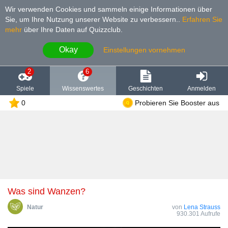
Wir verwenden Cookies und sammeln einige Informationen über
Sie, um Ihre Nutzung unserer Website zu verbessern.
.
Erfahren Sie
mehr
über Ihre Daten auf Quizzclub.
Okay
Einstellungen vornehmen
2
6
Spiele
Wissenswertes
Geschichten
Anmelden
0
Probieren Sie Booster aus
Was sind Wanzen?
Natur
von
Lena Strauss
930.301 Aufrufe