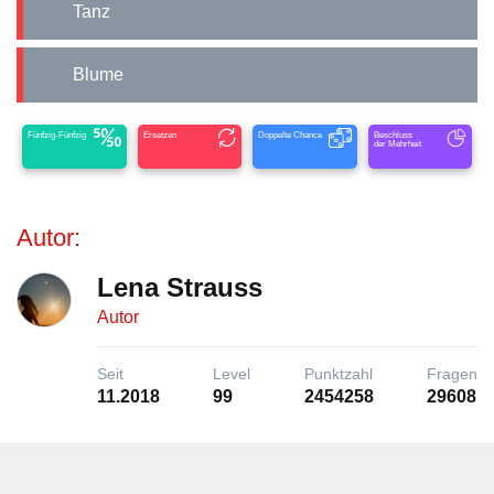
Tanz
Blume
Fünfzig-Fünfzig
Ersetzen
Doppelte Chance
Beschluss
der Mehrheit
Autor:
Lena Strauss
Autor
Seit
Level
Punktzahl
Fragen
11.2018
99
2454258
29608