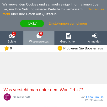
Wir verwenden Cookies und sammeln einige Informationen über
Sie, um Ihre Nutzung unserer Website zu verbessern.
.
Erfahren Sie
mehr
über Ihre Daten auf Quizzclub.
Okay
Einstellungen vornehmen
2
6
Spiele
Wissenswertes
Geschichten
Anmelden
0
Probieren Sie Booster aus
Was versteht man unter dem Wort "Irbis"?
Gesellschaft
von
Lena Strauss
12.633 Aufrufe