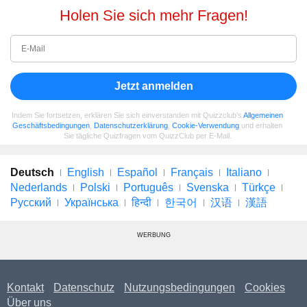
Holen Sie sich mehr Fragen!
Jetzt anmelden
Indem Sie fortsetzen, erklären Sie sich einverstanden mit Quizzclub's
Allgemeinen
Geschäftsbedingungen
,
Datenschutzerklärung
,
Cookie-Verwendung
und erhalten
Sie tägliche Quizfragen vom QuizzClub per E-Mail.
Deutsch
English
Español
Français
Italiano
Nederlands
Polski
Português
Svenska
Türkçe
Русский
Українська
हिन्दी
한국어
汉语
漢語
WERBUNG
Kontakt
Datenschutz
Nutzungsbedingungen
Cookies
Über uns