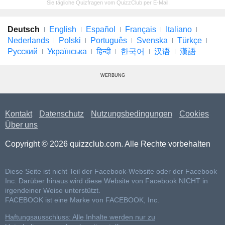
Sie tägliche Quizfragen vom QuizzClub per E-Mail.
Deutsch
English
Español
Français
Italiano
Nederlands
Polski
Português
Svenska
Türkçe
Русский
Українська
हिन्दी
한국어
汉语
漢語
WERBUNG
Kontakt
Datenschutz
Nutzungsbedingungen
Cookies
Über uns
Copyright © 2026 quizzclub.com. Alle Rechte vorbehalten
Diese Seite ist nicht Teil der Facebook-Website oder der Facebook
Inc. Darüber hinaus wird diese Website von Facebook NICHT in
irgendeiner Weise unterstützt.
FACEBOOK ist eine Marke von FACEBOOK, Inc.
Haftungsausschluss: Alle Inhalte werden nur zu