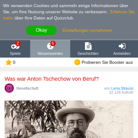
Wir verwenden Cookies und sammeln einige Informationen über
Sie, um Ihre Nutzung unserer Website zu verbessern.
.
Erfahren Sie
mehr
über Ihre Daten auf Quizzclub.
Okay
Einstellungen vornehmen
2
6
Spiele
Wissenswertes
Geschichten
Anmelden
0
Probieren Sie Booster aus
Was war Anton Tschechow von Beruf?
Gesellschaft
von
Lena Strauss
32.126 Aufrufe