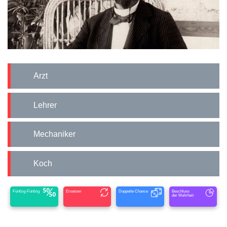
Arzt
Lehrer
Mechaniker
Koch
Fünfzig-Fünfzig
Ersetzen
Doppelte Chance
Beschluss
der Mehrheit