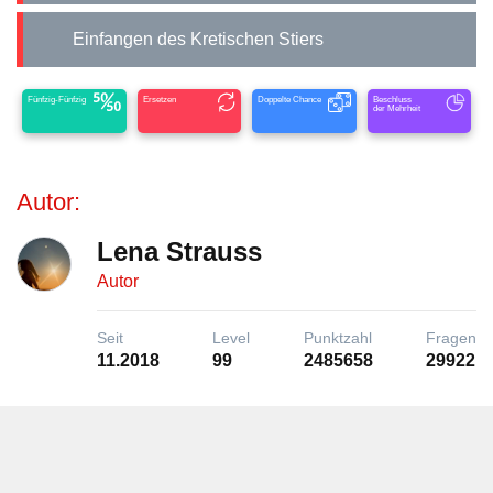
Einfangen des Kretischen Stiers
Fünfzig-Fünfzig
Ersetzen
Doppelte Chance
Beschluss
der Mehrheit
Autor:
Lena Strauss
Autor
Seit
Level
Punktzahl
Fragen
11.2018
99
2485658
29922