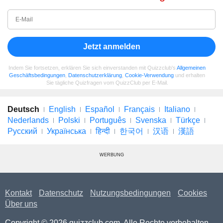
Jetzt anmelden
Indem Sie fortsetzen, erklären Sie sich einverstanden mit Quizzclub's
Allgemeinen
Geschäftsbedingungen
,
Datenschutzerklärung
,
Cookie-Verwendung
und erhalten
Sie tägliche Quizfragen vom QuizzClub per E-Mail.
Deutsch
English
Español
Français
Italiano
Nederlands
Polski
Português
Svenska
Türkçe
Русский
Українська
हिन्दी
한국어
汉语
漢語
WERBUNG
Kontakt
Datenschutz
Nutzungsbedingungen
Cookies
Über uns
Copyright © 2026 quizzclub.com. Alle Rechte vorbehalten