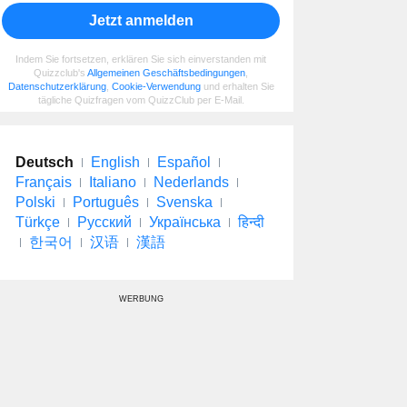
Jetzt anmelden
Indem Sie fortsetzen, erklären Sie sich einverstanden mit
Quizzclub's
Allgemeinen Geschäftsbedingungen
,
Datenschutzerklärung
,
Cookie-Verwendung
und erhalten Sie
tägliche Quizfragen vom QuizzClub per E-Mail.
Deutsch
English
Español
Français
Italiano
Nederlands
Polski
Português
Svenska
Türkçe
Русский
Українська
हिन्दी
한국어
汉语
漢語
WERBUNG