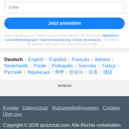
Jetzt anmelden
Indem Sie fortsetzen, erklären Sie sich einverstanden mit Quizzclub's
Allgemeinen
Geschäftsbedingungen
,
Datenschutzerklärung
,
Cookie-Verwendung
und erhalten
Sie tägliche Quizfragen vom QuizzClub per E-Mail.
Deutsch
English
Español
Français
Italiano
Nederlands
Polski
Português
Svenska
Türkçe
Русский
Українська
हिन्दी
한국어
汉语
漢語
WERBUNG
Kontakt
Datenschutz
Nutzungsbedingungen
Cookies
Über uns
Copyright © 2026 quizzclub.com. Alle Rechte vorbehalten