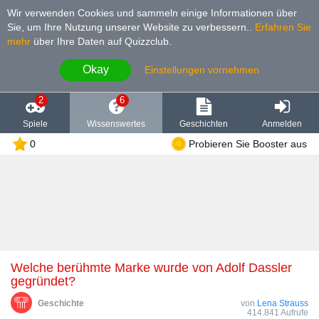
Wir verwenden Cookies und sammeln einige Informationen über
Sie, um Ihre Nutzung unserer Website zu verbessern.
.
Erfahren Sie
mehr
über Ihre Daten auf Quizzclub.
Okay
Einstellungen vornehmen
2
6
Spiele
Wissenswertes
Geschichten
Anmelden
0
Probieren Sie Booster aus
Welche berühmte Marke wurde von Adolf Dassler
gegründet?
Geschichte
von
Lena Strauss
414.841 Aufrufe