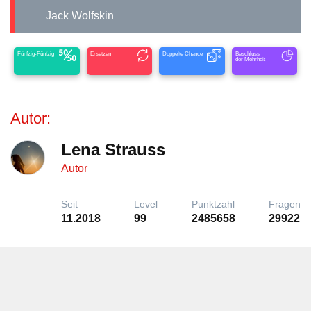
Jack Wolfskin
Fünfzig-Fünfzig
Ersetzen
Doppelte Chance
Beschluss
der Mehrheit
Autor:
Lena Strauss
Autor
Seit
Level
Punktzahl
Fragen
11.2018
99
2485658
29922