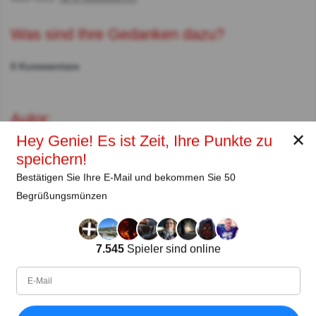
Was sind Ihre Gedanken dazu?
0 Kommentare
Autor:
✕
Hey Genie! Es ist Zeit, Ihre Punkte zu
𝕻𝖗𝖆𝖒𝖇𝖊𝖗𝖌𝖊𝖗 🐈 🐈
speichern!
Autor
Bestätigen Sie Ihre E-Mail und bekommen Sie 50
Begrüßungsmünzen
Seit
Level
Punktzahl
Fragen
09.2022
93
434830
328
7.545
Spieler sind online
Teilen
auf Facebook