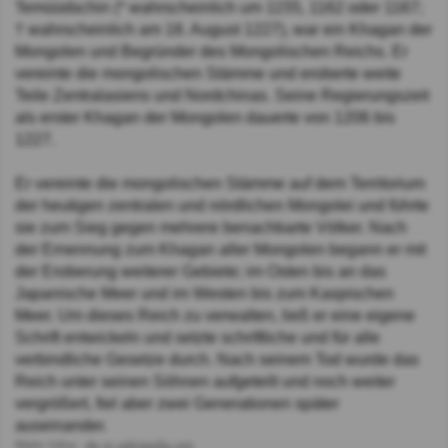
Temüüdschin (* wahrscheinlich um 1155, 1162 oder 1167;
† wahrscheinlich am 18. August 1227), war ein Khagan der
Mongolen und Begründer des Mongolischen Reichs. Er
vereinte die mongolischen Stämme und eroberte weite
Teile Zentralasiens und Nordchinas. Seine Regierungszeit
als erster Khagan der Mongolen dauerte von 1206 bis
1227.
Er vereinte die mongolischen Stämme auf dem Territorium
der heutigen zentralen und nördlichen Mongolei und führte
sie zum Sieg gegen mehrere benachbarte Völker. Nach
der Ernennung zum Khagan aller Mongolen begann er mit
der Eroberung weiterer Gebiete; im Osten bis an das
Japanische Meer und im Westen bis zum Kaspischen
Meer. Um dieses Reich zu verwalten, ließ er eine eigene
Schrift entwickeln und setzte schriftliche und für alle
verbindliche Gesetze durch. Nach seinem Tod wurde das
Reich unter seinen Söhnen aufgeteilt und noch weiter
vergrößert, fiel aber zwei Generationen später
auseinander.
Mehr Infos:
de.m.wikipedia.org