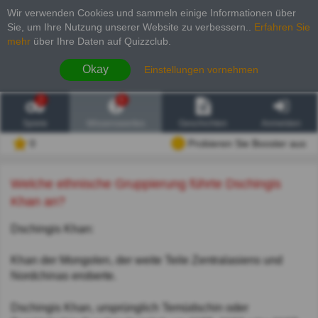
Wir verwenden Cookies und sammeln einige Informationen über
Sie, um Ihre Nutzung unserer Website zu verbessern.
.
Erfahren Sie
mehr
über Ihre Daten auf Quizzclub.
Okay
Einstellungen vornehmen
2
6
Spiele
Wissenswertes
Geschichten
Anmelden
0
Probieren Sie Booster aus
Welche ethnische Gruppierung führte Dschingis
Khan an?
Dschingis Khan:
Khan der Mongolen, der weite Teile Zentralasiens und
Nordchinas eroberte.
Dschingis Khan, ursprünglich Temüdschin oder