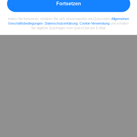
Fortsetzen
Indem Sie fortsetzen, erklären Sie sich einverstanden mit Quizzclub's
Allgemeinen
Geschäftsbedingungen
,
Datenschutzerklärung
,
Cookie-Verwendung
und erhalten
Sie tägliche Quizfragen vom QuizzClub per E-Mail.