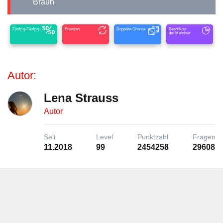
Braun
Fünfzig-Fünfzig
Ersetzen
Doppelte Chance
Beschluss
der Mehrheit
Autor:
Lena Strauss
Autor
Seit
Level
Punktzahl
Fragen
11.2018
99
2454258
29608