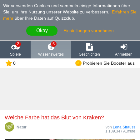
Wir verwenden Cookies und sammeln einige Informationen über
Sie, um Ihre Nutzung unserer Website zu verbessern.
.
Erfahren Sie
mehr
über Ihre Daten auf Quizzclub.
Okay
Einstellungen vornehmen
2
6
Spiele
Wissenswertes
Geschichten
Anmelden
0
Probieren Sie Booster aus
Welche Farbe hat das Blut von Kraken?
Natur
von
Lena Strauss
1.189.347 Aufrufe