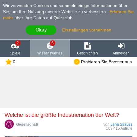
Wir verwenden Cookies und sammeln einige Informationen über
Sie, um Ihre Nutzung unserer Website zu verbessern.
.
Erfahren Sie
mehr
über Ihre Daten auf Quizzclub.
Okay
Einstellungen vornehmen
2
6
Spiele
Wissenswertes
Geschichten
Anmelden
0
Probieren Sie Booster aus
Welche ist die größte Industrienation der Welt?
Gesellschaft
von
Lena Strauss
103.415 Aufrufe