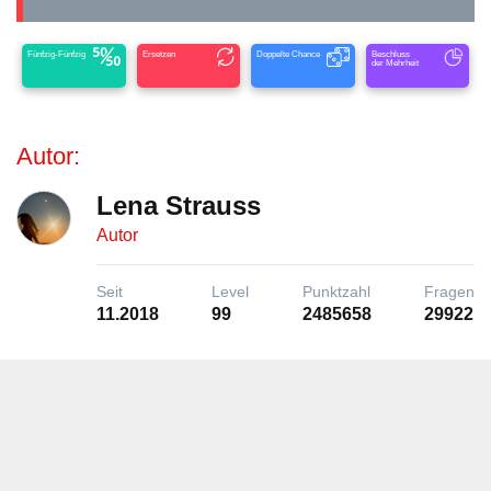
Fünfzig-Fünfzig
Ersetzen
Doppelte Chance
Beschluss
der Mehrheit
Autor:
Lena Strauss
Autor
Seit
Level
Punktzahl
Fragen
11.2018
99
2485658
29922