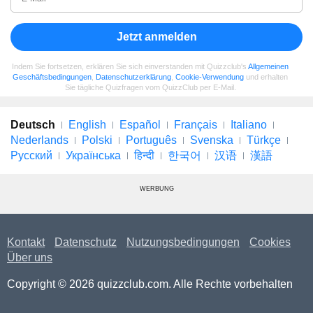
Jetzt anmelden
Indem Sie fortsetzen, erklären Sie sich einverstanden mit Quizzclub's
Allgemeinen
Geschäftsbedingungen
,
Datenschutzerklärung
,
Cookie-Verwendung
und erhalten
Sie tägliche Quizfragen vom QuizzClub per E-Mail.
Deutsch
English
Español
Français
Italiano
Nederlands
Polski
Português
Svenska
Türkçe
Русский
Українська
हिन्दी
한국어
汉语
漢語
WERBUNG
Kontakt
Datenschutz
Nutzungsbedingungen
Cookies
Über uns
Copyright © 2026 quizzclub.com. Alle Rechte vorbehalten