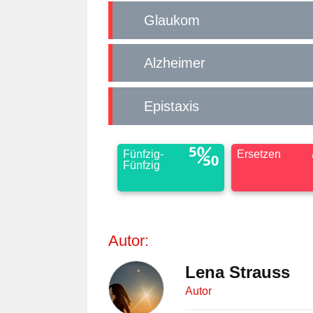
Glaukom
Alzheimer
Epistaxis
Fünfzig-
Ersetzen
Fünfzig
Autor:
Lena Strauss
Autor