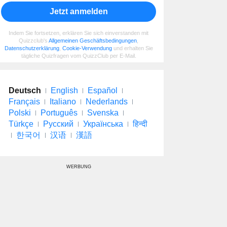
Jetzt anmelden
Indem Sie fortsetzen, erklären Sie sich einverstanden mit
Quizzclub's
Allgemeinen Geschäftsbedingungen
,
Datenschutzerklärung
,
Cookie-Verwendung
und erhalten Sie
tägliche Quizfragen vom QuizzClub per E-Mail.
Deutsch
English
Español
Français
Italiano
Nederlands
Polski
Português
Svenska
Türkçe
Русский
Українська
हिन्दी
한국어
汉语
漢語
WERBUNG