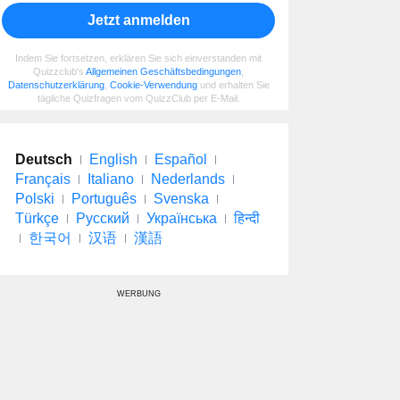
Jetzt anmelden
Indem Sie fortsetzen, erklären Sie sich einverstanden mit
Quizzclub's
Allgemeinen Geschäftsbedingungen
,
Datenschutzerklärung
,
Cookie-Verwendung
und erhalten Sie
tägliche Quizfragen vom QuizzClub per E-Mail.
Deutsch
English
Español
Français
Italiano
Nederlands
Polski
Português
Svenska
Türkçe
Русский
Українська
हिन्दी
한국어
汉语
漢語
WERBUNG