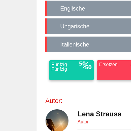
Englische
Ungarische
Italienische
Fünfzig-
Ersetzen
Fünfzig
Autor:
Lena Strauss
Autor