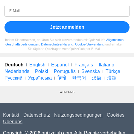
Jetzt anmelden
Indem Sie fortsetzen, erklären Sie sich einverstanden mit Quizzclub's
Allgemeinen
Geschäftsbedingungen
,
Datenschutzerklärung
,
Cookie-Verwendung
und erhalten
Sie tägliche Quizfragen vom QuizzClub per E-Mail.
Deutsch
English
Español
Français
Italiano
Nederlands
Polski
Português
Svenska
Türkçe
Русский
Українська
हिन्दी
한국어
汉语
漢語
WERBUNG
Kontakt
Datenschutz
Nutzungsbedingungen
Cookies
Über uns
Copyright © 2026 quizzclub.com. Alle Rechte vorbehalten