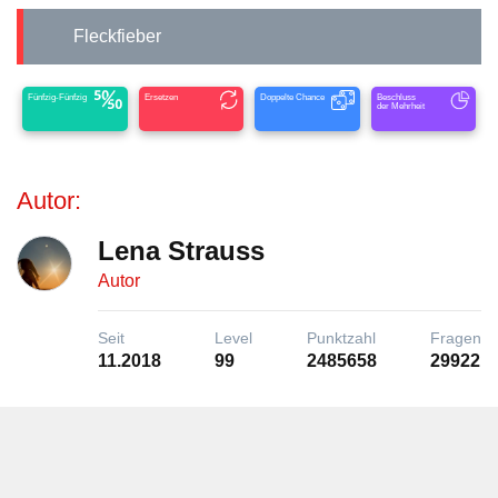
Fleckfieber
Fünfzig-Fünfzig
Ersetzen
Doppelte Chance
Beschluss
der Mehrheit
Autor:
Lena Strauss
Autor
Seit
Level
Punktzahl
Fragen
11.2018
99
2485658
29922