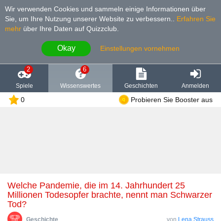
Wir verwenden Cookies und sammeln einige Informationen über
Sie, um Ihre Nutzung unserer Website zu verbessern.
.
Erfahren Sie
mehr
über Ihre Daten auf Quizzclub.
Okay
Einstellungen vornehmen
2
6
Spiele
Wissenswertes
Geschichten
Anmelden
0
Probieren Sie Booster aus
Welche Pandemie, die im 14. Jahrhundert 25
Millionen Todesopfer brachte, nennt man Schwarzer
Tod?
Geschichte
von
Lena Strauss