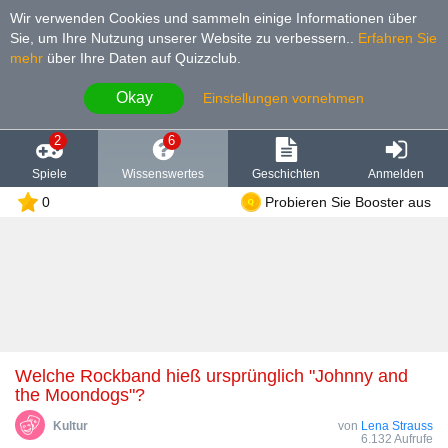
Wir verwenden Cookies und sammeln einige Informationen über
Sie, um Ihre Nutzung unserer Website zu verbessern.
.
Erfahren Sie
mehr
über Ihre Daten auf Quizzclub.
Okay
Einstellungen vornehmen
2
6
Spiele
Wissenswertes
Geschichten
Anmelden
0
Probieren Sie Booster aus
Welche Rockband hieß ursprünglich "Johnny and
the Moondogs"?
Kultur
von
Lena Strauss
6.132 Aufrufe