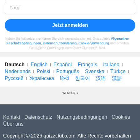
Jetzt anmelden
Indem Sie fortsetzen, erklären Sie sich einverstanden mit Quizzclub's
Allgemeinen
Geschäftsbedingungen
,
Datenschutzerklärung
,
Cookie-Verwendung
und erhalten
Sie tägliche Quizfragen vom QuizzClub per E-Mail.
Deutsch
English
Español
Français
Italiano
Nederlands
Polski
Português
Svenska
Türkçe
Русский
Українська
हिन्दी
한국어
汉语
漢語
WERBUNG
Kontakt
Datenschutz
Nutzungsbedingungen
Cookies
Über uns
Copyright © 2026 quizzclub.com. Alle Rechte vorbehalten