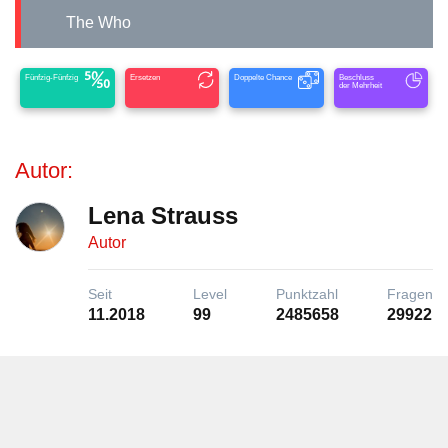
The Who
Fünfzig-Fünfzig
Ersetzen
Doppelte Chance
Beschluss
der Mehrheit
Autor:
Lena Strauss
Autor
Seit
Level
Punktzahl
Fragen
11.2018
99
2485658
29922