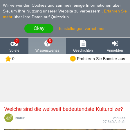
Wir verwenden Cookies und sammeln einige Informationen über
Sie, um Ihre Nutzung unserer Website zu verbessern.
.
Erfahren Sie
mehr
über Ihre Daten auf Quizzclub.
Okay
Einstellungen vornehmen
2
6
Spiele
Wissenswertes
Geschichten
Anmelden
0
Probieren Sie Booster aus
Welche sind die weltweit bedeutendste Kulturpilze?
Natur
von
Fee
27.640 Aufrufe