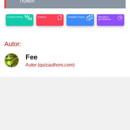
Trüffeln
Fünfzig-Fünfzig
Ersetzen
Doppelte Chance
Beschluss
der Mehrheit
Autor:
Fee
Autor (quizauthors.com)