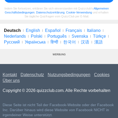
Indem Sie fortsetzen, erklären Sie sich einverstanden mit Quizzclub's
Allgemeinen
Geschäftsbedingungen
,
Datenschutzerklärung
,
Cookie-Verwendung
und erhalten
Sie tägliche Quizfragen vom QuizzClub per E-Mail.
Deutsch
English
Español
Français
Italiano
Nederlands
Polski
Português
Svenska
Türkçe
Русский
Українська
हिन्दी
한국어
汉语
漢語
WERBUNG
Kontakt
Datenschutz
Nutzungsbedingungen
Cookies
Über uns
Copyright © 2026 quizzclub.com. Alle Rechte vorbehalten
Diese Seite ist nicht Teil der Facebook-Website oder der Facebook
Inc. Darüber hinaus wird diese Website von Facebook NICHT in
irgendeiner Weise unterstützt.