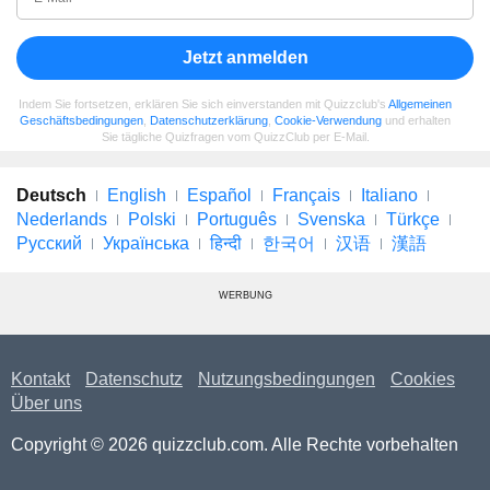
Jetzt anmelden
Indem Sie fortsetzen, erklären Sie sich einverstanden mit Quizzclub's
Allgemeinen
Geschäftsbedingungen
,
Datenschutzerklärung
,
Cookie-Verwendung
und erhalten
Sie tägliche Quizfragen vom QuizzClub per E-Mail.
Deutsch
English
Español
Français
Italiano
Nederlands
Polski
Português
Svenska
Türkçe
Русский
Українська
हिन्दी
한국어
汉语
漢語
WERBUNG
Kontakt
Datenschutz
Nutzungsbedingungen
Cookies
Über uns
Copyright © 2026 quizzclub.com. Alle Rechte vorbehalten