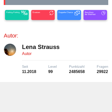
Fünfzig-Fünfzig
Ersetzen
Doppelte Chance
Beschluss
der Mehrheit
Autor:
Lena Strauss
Autor
Seit
Level
Punktzahl
Fragen
11.2018
99
2485658
29922