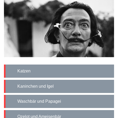
Katzen
Kaninchen und Igel
Waschbär und Papagei
Ozelot und Ameisenbär