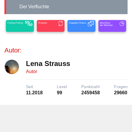
Der Verfluchte
Fünfzig-Fünfzig
Ersetzen
Doppelte Chance
Beschluss
der Mehrheit
Autor:
Lena Strauss
Autor
Seit
Level
Punktzahl
Fragen
11.2018
99
2459458
29660