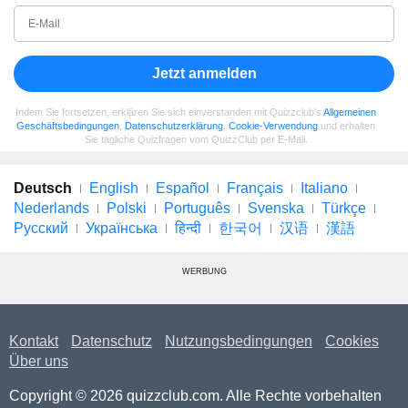
Jetzt anmelden
Indem Sie fortsetzen, erklären Sie sich einverstanden mit Quizzclub's
Allgemeinen
Geschäftsbedingungen
,
Datenschutzerklärung
,
Cookie-Verwendung
und erhalten
Sie tägliche Quizfragen vom QuizzClub per E-Mail.
Deutsch
English
Español
Français
Italiano
Nederlands
Polski
Português
Svenska
Türkçe
Русский
Українська
हिन्दी
한국어
汉语
漢語
WERBUNG
Kontakt
Datenschutz
Nutzungsbedingungen
Cookies
Über uns
Copyright © 2026 quizzclub.com. Alle Rechte vorbehalten