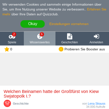
Wir verwenden Cookies und sammeln einige Informationen über
Sie, um Ihre Nutzung unserer Website zu verbessern.
.
Erfahren Sie
mehr
über Ihre Daten auf Quizzclub.
Okay
Einstellungen vornehmen
2
6
Spiele
Wissenswertes
Geschichten
Anmelden
0
Probieren Sie Booster aus
Welchen Beinamen hatte der Großfürst von Kiew
Swjatopolk I.?
Geschichte
von
Lena Strauss
34.000 Aufrufe