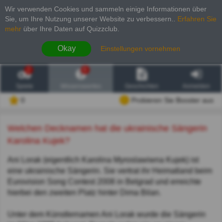
Wir verwenden Cookies und sammeln einige Informationen über
Sie, um Ihre Nutzung unserer Website zu verbessern.
.
Erfahren Sie
mehr
über Ihre Daten auf Quizzclub.
Okay
Einstellungen vornehmen
2
6
Spiele
Wissenswertes
Geschichten
Anmelden
0
Probieren Sie Booster aus
Welchen Decknamen hat die ukrainische Sängerin
Karolina Kujek?
Ani Lorak (eigentlich Karolina Myroslawiwna Kujek) ist
eine ukrainische Sängerin. Sie vertrat ihr Heimatland beim
Eurovision Song Contest 2008 in Belgrad und erreichte
hierbei den zweiten Platz hinter Dima Bilan.
Unter dem Künstlernamen Ani Lorak wurde die Sängerin