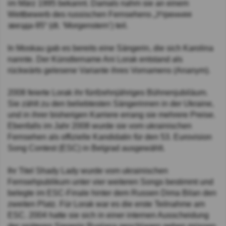
im März 1995 bekannt. Damals nahm sie an einem
Wettbewerb des russischen Fernsehens „Утренняя
звезда-95“ (dt. ‘Morgenstern’) teil.
In Moskau gab es bereits eine Sängerin, die sich Karolina
nannte. Der Künstlername Ani Lorak entstand als
rückwärts gelesene Variante ihres Vornamens (Ananym).
2008 feierte Lorak ihr fünfzehnjähriges Bühnenjubiläum.
Sie zählt zu den beliebtesten Sängerinnen in der Ukraine,
und in ihrer bisherigen Karriere errang sie mehrere Preise.
Ebenfalls im Jahr 2008 wurde sie vom ukrainischen
Fernsehen als offizielle Kandidatin für den 53. Eurovision
Song Contest (ESC) in Belgrad ausgewählt.
Ihr Titel Shady Lady wurde vom ukrainischen
Fernsehpublikum unter vier weiteren Songs bestimmt und
belegte im ESC-Finale hinter dem Russen Dima Bilan den
zweiten Platz. Für Lorak war es die erste Teilnahme am
ESC. 2004 hatte sie sich in einer internen Ausscheidung