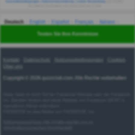
Geschäftsbedingungen
,
Datenschutzerklärung
,
Cookie-Verwendung
und erhalten
Sie tägliche Quizfragen vom QuizzClub per E-Mail.
Deutsch
English
Español
Français
Italiano
Nederlands
Polski
Português
Svenska
Türkçe
Testen Sie Ihre Kenntnisse
Русский
Українська
हिन्दी
한국어
汉语
漢語
Kontakt
Datenschutz
Nutzungsbedingungen
Cookies
Über uns
Copyright © 2026 quizzclub.com. Alle Rechte vorbehalten
Diese Seite ist nicht Teil der Facebook-Website oder der Facebook
Inc. Darüber hinaus wird diese Website von Facebook NICHT in
irgendeiner Weise unterstützt.
FACEBOOK ist eine Marke von FACEBOOK, Inc.
Haftungsausschluss: Alle Inhalte werden nur zu
Unterhaltungszwecken bereitgestellt.