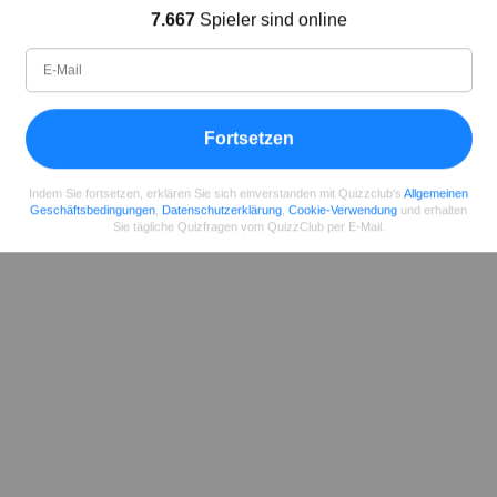
7.667
Spieler sind online
Autor
Seit
Level
Punktzahl
Fragen
11.2018
99
2485658
29922
Fortsetzen
Teilen
auf Facebook
Indem Sie fortsetzen, erklären Sie sich einverstanden mit Quizzclub's
Allgemeinen
Geschäftsbedingungen
,
Datenschutzerklärung
,
Cookie-Verwendung
und erhalten
Sie tägliche Quizfragen vom QuizzClub per E-Mail.