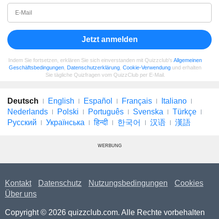
Jetzt anmelden
Indem Sie fortsetzen, erklären Sie sich einverstanden mit Quizzclub's
Allgemeinen
Geschäftsbedingungen
,
Datenschutzerklärung
,
Cookie-Verwendung
und erhalten
Sie tägliche Quizfragen vom QuizzClub per E-Mail.
Deutsch
English
Español
Français
Italiano
Nederlands
Polski
Português
Svenska
Türkçe
Русский
Українська
हिन्दी
한국어
汉语
漢語
WERBUNG
Kontakt
Datenschutz
Nutzungsbedingungen
Cookies
Über uns
Copyright © 2026 quizzclub.com. Alle Rechte vorbehalten