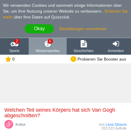
Wir verwenden Cookies und sammeln einige Informationen über
Sie, um Ihre Nutzung unserer Website zu verbessern.
.
Erfahren Sie
mehr
über Ihre Daten auf Quizzclub.
Okay
Einstellungen vornehmen
2
6
Spiele
Wissenswertes
Geschichten
Anmelden
0
Probieren Sie Booster aus
Welchen Teil seines Körpers hat sich Van Gogh
abgeschnitten?
Kultur
von
Lena Strauss
353.522 Aufrufe