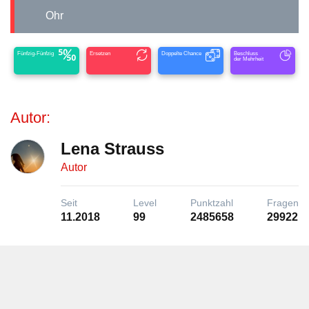
Ohr
Fünfzig-Fünfzig
Ersetzen
Doppelte Chance
Beschluss
der Mehrheit
Autor:
Lena Strauss
Autor
Seit
Level
Punktzahl
Fragen
11.2018
99
2485658
29922