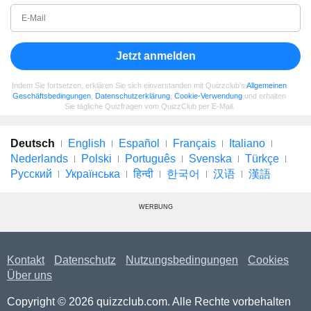
Jetzt anmelden
Indem Sie fortsetzen, erklären Sie sich einverstanden mit Quizzclub's
Allgemeinen
Geschäftsbedingungen
,
Datenschutzerklärung
,
Cookie-Verwendung
und erhalten
Sie tägliche Quizfragen vom QuizzClub per E-Mail.
Deutsch
English
Español
Français
Italiano
Nederlands
Polski
Português
Svenska
Türkçe
Русский
Українська
हिन्दी
한국어
汉语
漢語
WERBUNG
Kontakt
Datenschutz
Nutzungsbedingungen
Cookies
Über uns
Copyright © 2026 quizzclub.com. Alle Rechte vorbehalten