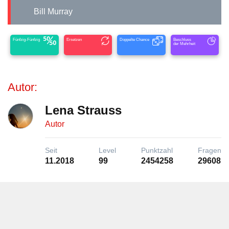
Bill Murray
Fünfzig-Fünfzig
Ersetzen
Doppelte Chance
Beschluss
der Mehrheit
Autor:
Lena Strauss
Autor
Seit
Level
Punktzahl
Fragen
11.2018
99
2454258
29608