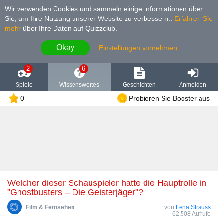
Wir verwenden Cookies und sammeln einige Informationen über
Sie, um Ihre Nutzung unserer Website zu verbessern.
.
Erfahren Sie
mehr
über Ihre Daten auf Quizzclub.
Okay
Einstellungen vornehmen
2
6
Spiele
Wissenswertes
Geschichten
Anmelden
0
Probieren Sie Booster aus
Welcher dieser Schauspieler hatte die Hauptrolle in
"Ghostbusters – Die Geisterjäger"?
Film & Fernsehen
von
Lena Strauss
62.508 Aufrufe