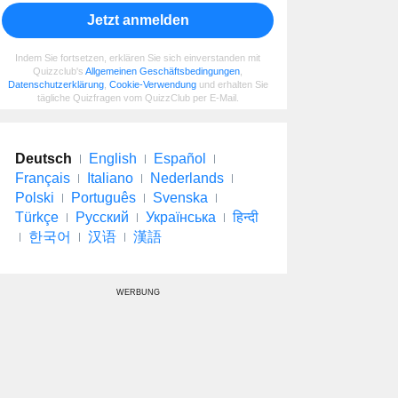
Jetzt anmelden
Indem Sie fortsetzen, erklären Sie sich einverstanden mit
Quizzclub's
Allgemeinen Geschäftsbedingungen
,
Datenschutzerklärung
,
Cookie-Verwendung
und erhalten Sie
tägliche Quizfragen vom QuizzClub per E-Mail.
Deutsch
English
Español
Français
Italiano
Nederlands
Polski
Português
Svenska
Türkçe
Русский
Українська
हिन्दी
한국어
汉语
漢語
WERBUNG