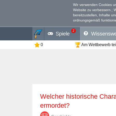
Wir verwenden Cookies un
Website zu verbessern.
; 
bereitzustellen, Inhalte u
ordnungsgemäß funktionie
2
Spiele
Wissenswe
0
Am Wettbewerb te
Welcher historische Charakter wurde an den Iden des März
ermordet?