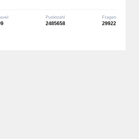
Level
Punktzahl
Fragen
99
2485658
29922