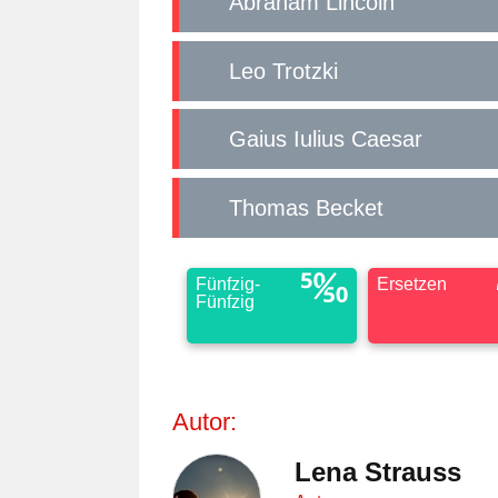
Abraham Lincoln
Leo Trotzki
Gaius Iulius Caesar
Thomas Becket
Fünfzig-
Ersetzen
Fünfzig
Autor:
Lena Strauss