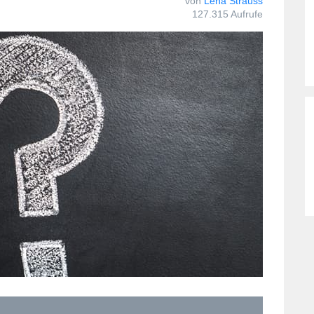
von
Lena Strauss
127.315 Aufrufe