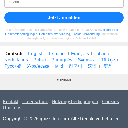
Jetzt anmelden
Indem Sie fortsetzen, erklären Sie sich einverstanden mit Quizzclub's
Allgemeinen
Geschäftsbedingungen
,
Datenschutzerklärung
,
Cookie-Verwendung
und erhalten
Sie tägliche Quizfragen vom QuizzClub per E-Mail.
Deutsch
English
Español
Français
Italiano
Nederlands
Polski
Português
Svenska
Türkçe
Русский
Українська
हिन्दी
한국어
汉语
漢語
WERBUNG
Kontakt
Datenschutz
Nutzungsbedingungen
Cookies
Über uns
Copyright © 2026 quizzclub.com. Alle Rechte vorbehalten