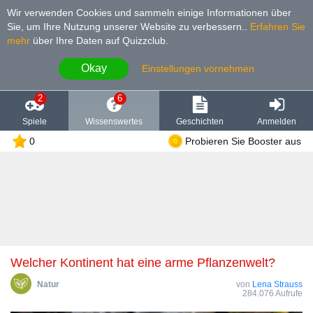
Wir verwenden Cookies und sammeln einige Informationen über
Sie, um Ihre Nutzung unserer Website zu verbessern.
.
Erfahren Sie
mehr
über Ihre Daten auf Quizzclub.
Okay
Einstellungen vornehmen
2
6
Spiele
Wissenswertes
Geschichten
Anmelden
0
Probieren Sie Booster aus
Welcher Kontinent hat eine arme Pflanzenwelt?
Natur
von
Lena Strauss
284.076 Aufrufe