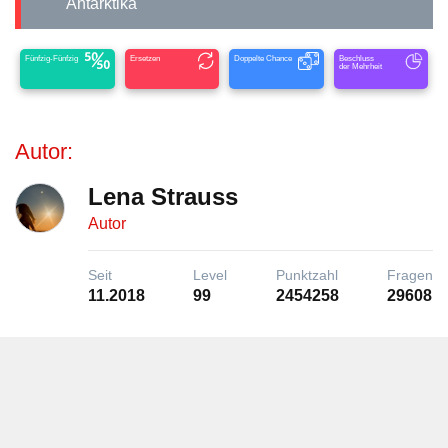
Antarktika
Fünfzig-Fünfzig
Ersetzen
Doppelte Chance
Beschluss
der Mehrheit
Autor:
Lena Strauss
Autor
Seit
Level
Punktzahl
Fragen
11.2018
99
2454258
29608