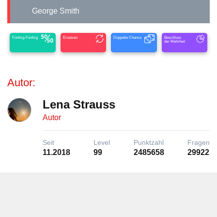
George Smith
Fünfzig-Fünfzig
Ersetzen
Doppelte Chance
Beschluss
der Mehrheit
Autor:
Lena Strauss
Autor
Seit
Level
Punktzahl
Fragen
11.2018
99
2485658
29922