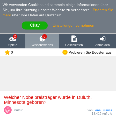
Wir verwenden Cookies und sammeln einige Informationen über
Sie, um Ihre Nutzung unserer Website zu verbessern.
.
Erfahren Sie
mehr
über Ihre Daten auf Quizzclub.
Okay
Einstellungen vornehmen
2
6
Spiele
Wissenswertes
Geschichten
Anmelden
0
Probieren Sie Booster aus
Welcher Nobelpreisträger wurde in Duluth,
Minnesota geboren?
Kultur
von
Lena Strauss
18.415 Aufrufe