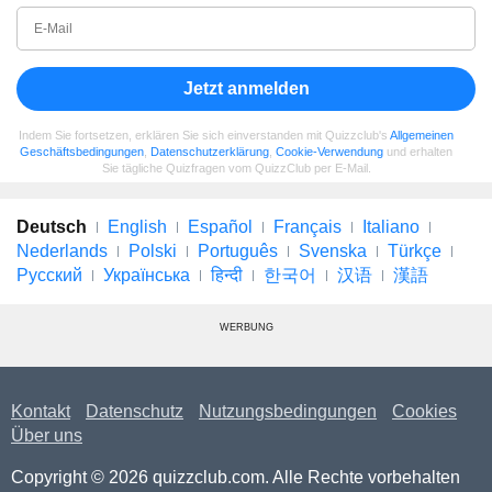
Jetzt anmelden
Indem Sie fortsetzen, erklären Sie sich einverstanden mit Quizzclub's
Allgemeinen
Geschäftsbedingungen
,
Datenschutzerklärung
,
Cookie-Verwendung
und erhalten
Sie tägliche Quizfragen vom QuizzClub per E-Mail.
Deutsch
English
Español
Français
Italiano
Nederlands
Polski
Português
Svenska
Türkçe
Русский
Українська
हिन्दी
한국어
汉语
漢語
WERBUNG
Kontakt
Datenschutz
Nutzungsbedingungen
Cookies
Über uns
Copyright © 2026 quizzclub.com. Alle Rechte vorbehalten