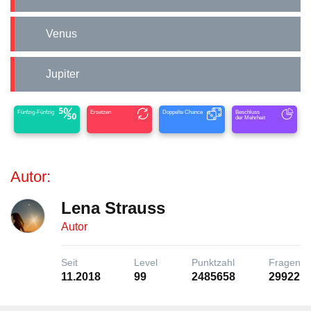
Venus
Jupiter
Fünfzig-Fünfzig
Ersetzen
Doppelte Chance
Beschluss
der Mehrheit
Autor:
Lena Strauss
Autor
Seit
Level
Punktzahl
Fragen
11.2018
99
2485658
29922