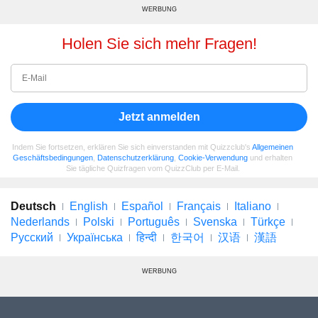
WERBUNG
Holen Sie sich mehr Fragen!
Jetzt anmelden
Indem Sie fortsetzen, erklären Sie sich einverstanden mit Quizzclub's
Allgemeinen
Geschäftsbedingungen
,
Datenschutzerklärung
,
Cookie-Verwendung
und erhalten
Sie tägliche Quizfragen vom QuizzClub per E-Mail.
Deutsch
English
Español
Français
Italiano
Nederlands
Polski
Português
Svenska
Türkçe
Русский
Українська
हिन्दी
한국어
汉语
漢語
WERBUNG