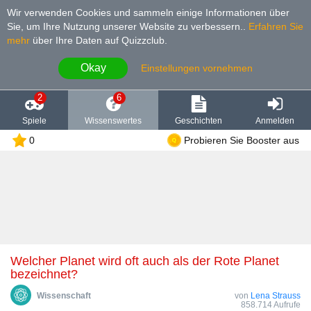
Wir verwenden Cookies und sammeln einige Informationen über
Sie, um Ihre Nutzung unserer Website zu verbessern.
.
Erfahren Sie
mehr
über Ihre Daten auf Quizzclub.
Okay
Einstellungen vornehmen
2
6
Spiele
Wissenswertes
Geschichten
Anmelden
0
Probieren Sie Booster aus
Welcher Planet wird oft auch als der Rote Planet
bezeichnet?
Wissenschaft
von
Lena Strauss
858.714 Aufrufe