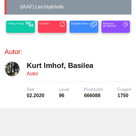
(IAAF) Leichtathletik
Fünfzig-Fünfzig
Ersetzen
Doppelte Chance
Beschluss
der Mehrheit
Autor:
Kurt Imhof, Basilea
Autor
Seit
Level
Punktzahl
Fragen
02.2020
96
666088
1750