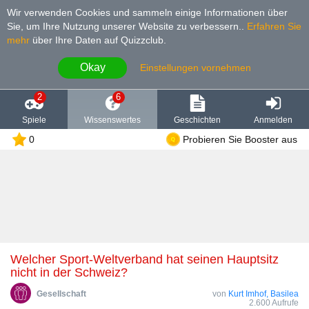
Wir verwenden Cookies und sammeln einige Informationen über
Sie, um Ihre Nutzung unserer Website zu verbessern.
.
Erfahren Sie
mehr
über Ihre Daten auf Quizzclub.
Okay
Einstellungen vornehmen
2
6
Spiele
Wissenswertes
Geschichten
Anmelden
0
Probieren Sie Booster aus
Welcher Sport-Weltverband hat seinen Hauptsitz
nicht in der Schweiz?
Gesellschaft
von
Kurt Imhof, Basilea
2.600 Aufrufe