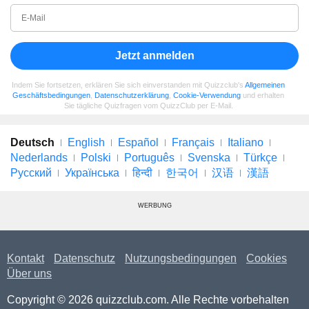
Jetzt anmelden
Indem Sie fortsetzen, erklären Sie sich einverstanden mit Quizzclub's
Allgemeinen
Geschäftsbedingungen
,
Datenschutzerklärung
,
Cookie-Verwendung
und erhalten
Sie tägliche Quizfragen vom QuizzClub per E-Mail.
Deutsch
English
Español
Français
Italiano
Nederlands
Polski
Português
Svenska
Türkçe
Русский
Українська
हिन्दी
한국어
汉语
漢語
WERBUNG
Kontakt
Datenschutz
Nutzungsbedingungen
Cookies
Über uns
Copyright © 2026 quizzclub.com. Alle Rechte vorbehalten