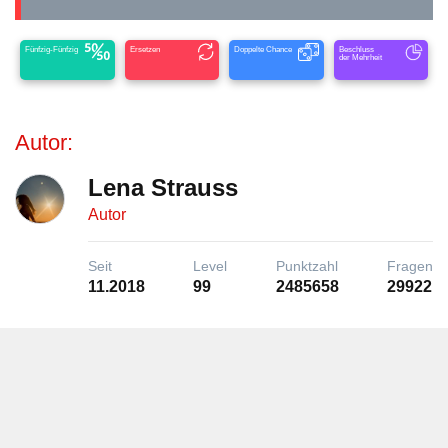
Fünfzig-Fünfzig
Ersetzen
Doppelte Chance
Beschluss
der Mehrheit
Autor:
Lena Strauss
Autor
Seit
Level
Punktzahl
Fragen
11.2018
99
2485658
29922