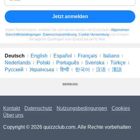
Jetzt anmelden
Indem Sie fortsetzen, erklären Sie sich einverstanden mit Quizzclub's
Allgemeinen
Geschäftsbedingungen
,
Datenschutzerklärung
,
Cookie-Verwendung
und erhalten
Sie tägliche Quizfragen vom QuizzClub per E-Mail.
Deutsch
English
Español
Français
Italiano
Nederlands
Polski
Português
Svenska
Türkçe
Русский
Українська
हिन्दी
한국어
汉语
漢語
WERBUNG
Kontakt
Datenschutz
Nutzungsbedingungen
Cookies
Über uns
Copyright © 2026 quizzclub.com. Alle Rechte vorbehalten