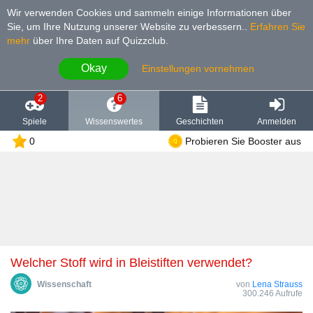
Wir verwenden Cookies und sammeln einige Informationen über
Sie, um Ihre Nutzung unserer Website zu verbessern.
.
Erfahren Sie
mehr
über Ihre Daten auf Quizzclub.
Okay
Einstellungen vornehmen
2
6
Spiele
Wissenswertes
Geschichten
Anmelden
0
Probieren Sie Booster aus
Welcher Stoff wird in Bleistiften verwendet?
Wissenschaft
von
Lena Strauss
300.246 Aufrufe