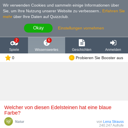
Wir verwenden Cookies und sammeln einige Informationen über
Sie, um Ihre Nutzung unserer Website zu verbessern.
.
Erfahren Sie
mehr
über Ihre Daten auf Quizzclub.
Okay
Einstellungen vornehmen
2
6
Spiele
Wissenswertes
Geschichten
Anmelden
0
Probieren Sie Booster aus
Welcher von diesen Edelsteinen hat eine blaue
Farbe?
Natur
von
Lena Strauss
240.247 Aufrufe