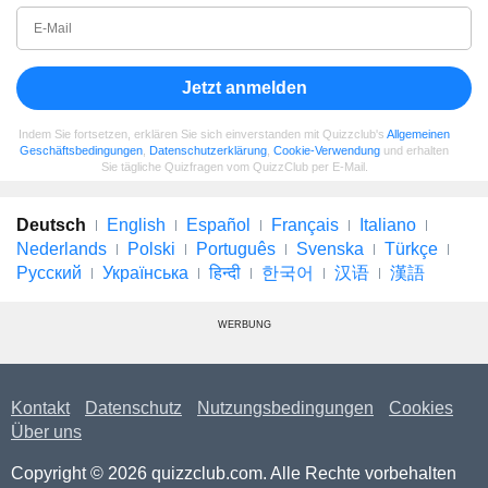
Jetzt anmelden
Indem Sie fortsetzen, erklären Sie sich einverstanden mit Quizzclub's
Allgemeinen
Geschäftsbedingungen
,
Datenschutzerklärung
,
Cookie-Verwendung
und erhalten
Sie tägliche Quizfragen vom QuizzClub per E-Mail.
Deutsch
English
Español
Français
Italiano
Nederlands
Polski
Português
Svenska
Türkçe
Русский
Українська
हिन्दी
한국어
汉语
漢語
WERBUNG
Kontakt
Datenschutz
Nutzungsbedingungen
Cookies
Über uns
Copyright © 2026 quizzclub.com. Alle Rechte vorbehalten