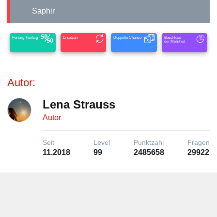
Saphir
Fünfzig-Fünfzig
Ersetzen
Doppelte Chance
Beschluss
der Mehrheit
Autor:
Lena Strauss
Autor
Seit
Level
Punktzahl
Fragen
11.2018
99
2485658
29922