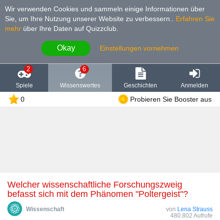
Wir verwenden Cookies und sammeln einige Informationen über
Sie, um Ihre Nutzung unserer Website zu verbessern.
.
Erfahren Sie
mehr
über Ihre Daten auf Quizzclub.
Okay
Einstellungen vornehmen
2
6
Spiele
Wissenswertes
Geschichten
Anmelden
0
Probieren Sie Booster aus
Welcher wissenschaftliche Forschungszweig
befasst sich mit dem Phänomen "Poltergeist"?
Wissenschaft
von
Lena Strauss
480.802 Aufrufe