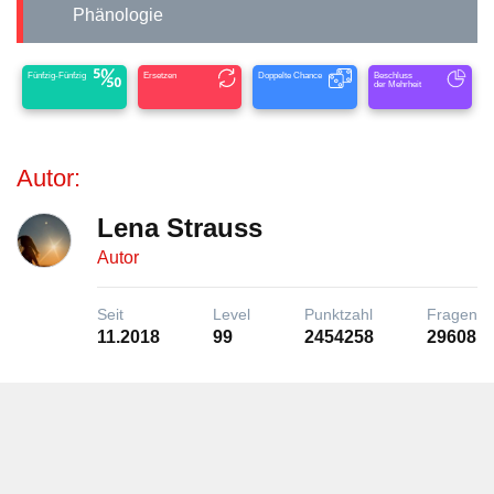
Phänologie
Fünfzig-Fünfzig
Ersetzen
Doppelte Chance
Beschluss
der Mehrheit
Autor:
Lena Strauss
Autor
Seit
Level
Punktzahl
Fragen
11.2018
99
2454258
29608