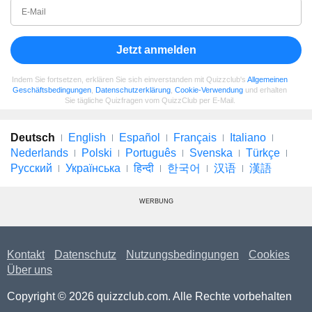
Jetzt anmelden
Indem Sie fortsetzen, erklären Sie sich einverstanden mit Quizzclub's
Allgemeinen
Geschäftsbedingungen
,
Datenschutzerklärung
,
Cookie-Verwendung
und erhalten
Sie tägliche Quizfragen vom QuizzClub per E-Mail.
Deutsch
English
Español
Français
Italiano
Nederlands
Polski
Português
Svenska
Türkçe
Русский
Українська
हिन्दी
한국어
汉语
漢語
WERBUNG
Kontakt
Datenschutz
Nutzungsbedingungen
Cookies
Über uns
Copyright © 2026 quizzclub.com. Alle Rechte vorbehalten