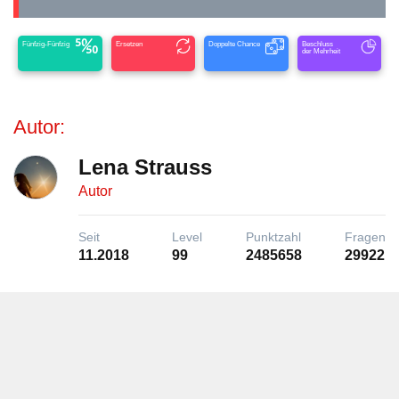
Fünfzig-Fünfzig
Ersetzen
Doppelte Chance
Beschluss
der Mehrheit
Autor:
Lena Strauss
Autor
Seit
Level
Punktzahl
Fragen
11.2018
99
2485658
29922