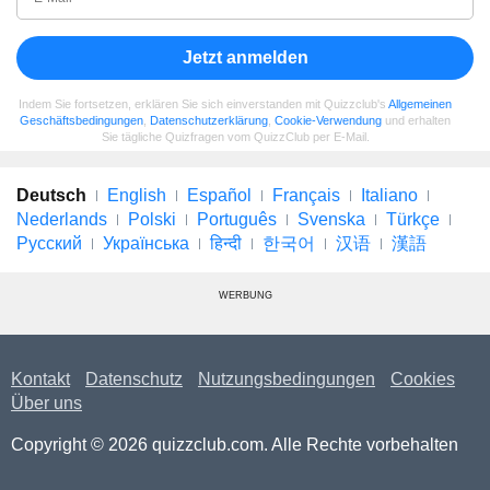
Jetzt anmelden
Indem Sie fortsetzen, erklären Sie sich einverstanden mit Quizzclub's
Allgemeinen
Geschäftsbedingungen
,
Datenschutzerklärung
,
Cookie-Verwendung
und erhalten
Sie tägliche Quizfragen vom QuizzClub per E-Mail.
Deutsch
English
Español
Français
Italiano
Nederlands
Polski
Português
Svenska
Türkçe
Русский
Українська
हिन्दी
한국어
汉语
漢語
WERBUNG
Kontakt
Datenschutz
Nutzungsbedingungen
Cookies
Über uns
Copyright © 2026 quizzclub.com. Alle Rechte vorbehalten