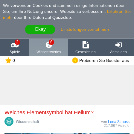
Wir verwenden Cookies und sammeln einige Informationen über
Sie, um Ihre Nutzung unserer Website zu verbessern.
.
Erfahren Sie
mehr
über Ihre Daten auf Quizzclub.
Okay
Einstellungen vornehmen
2
6
Spiele
Wissenswertes
Geschichten
Anmelden
0
Probieren Sie Booster aus
Welches Elementsymbol hat Helium?
Wissenschaft
von
Lena Strauss
217.067 Aufrufe