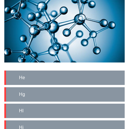
He
Hg
Hl
Hi