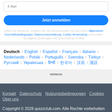
Jetzt anmelden
Indem Sie fortsetzen, erklären Sie sich einverstanden mit Quizzclub's
Allgemeinen
Geschäftsbedingungen
,
Datenschutzerklärung
,
Cookie-Verwendung
und erhalten
Sie tägliche Quizfragen vom QuizzClub per E-Mail.
Deutsch
English
Español
Français
Italiano
Nederlands
Polski
Português
Svenska
Türkçe
Русский
Українська
हिन्दी
한국어
汉语
漢語
WERBUNG
Kontakt
Datenschutz
Nutzungsbedingungen
Cookies
Über uns
Copyright © 2026 quizzclub.com. Alle Rechte vorbehalten