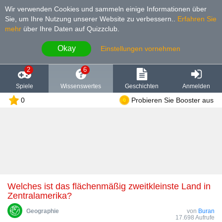
Wir verwenden Cookies und sammeln einige Informationen über
Sie, um Ihre Nutzung unserer Website zu verbessern.
.
Erfahren Sie
mehr
über Ihre Daten auf Quizzclub.
Okay
Einstellungen vornehmen
2
6
Spiele
Wissenswertes
Geschichten
Anmelden
0
Probieren Sie Booster aus
Welches ist das flächenmäßig zweitkleinste Land in
Zentralamerika?
Geographie
von
Buran
17.698 Aufrufe