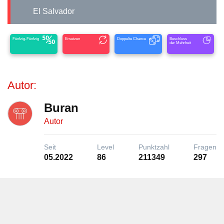
El Salvador
Fünfzig-Fünfzig
Ersetzen
Doppelte Chance
Beschluss
der Mehrheit
Autor:
Buran
Autor
Seit
Level
Punktzahl
Fragen
05.2022
86
211349
297