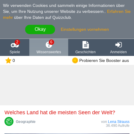
Wir verwenden Cookies und sammeln einige Informationen über
Sie, um Ihre Nutzung unserer Website zu verbessern.
.
Erfahren Sie
mehr
über Ihre Daten auf Quizzclub.
Okay
Einstellungen vornehmen
2
6
Spiele
Wissenswertes
Geschichten
Anmelden
0
Probieren Sie Booster aus
Welches Land hat die meisten Seen der Welt?
Geographie
von
Lena Strauss
36.490 Aufrufe