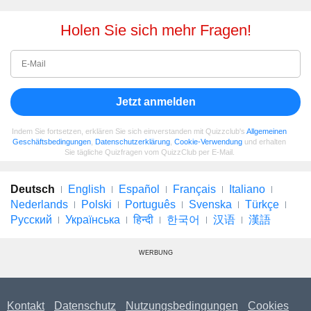
Holen Sie sich mehr Fragen!
Jetzt anmelden
Indem Sie fortsetzen, erklären Sie sich einverstanden mit Quizzclub's
Allgemeinen
Geschäftsbedingungen
,
Datenschutzerklärung
,
Cookie-Verwendung
und erhalten
Sie tägliche Quizfragen vom QuizzClub per E-Mail.
Deutsch
English
Español
Français
Italiano
Nederlands
Polski
Português
Svenska
Türkçe
Русский
Українська
हिन्दी
한국어
汉语
漢語
WERBUNG
Kontakt
Datenschutz
Nutzungsbedingungen
Cookies