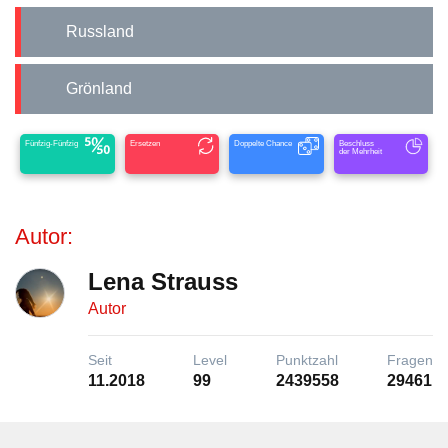
Russland
Grönland
Fünfzig-Fünfzig
Ersetzen
Doppelte Chance
Beschluss
der Mehrheit
Autor:
Lena Strauss
Autor
Seit
Level
Punktzahl
Fragen
11.2018
99
2439558
29461