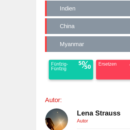
Indien
China
Myanmar
Fünfzig-
Ersetzen
Fünfzig
Autor:
Lena Strauss
Autor