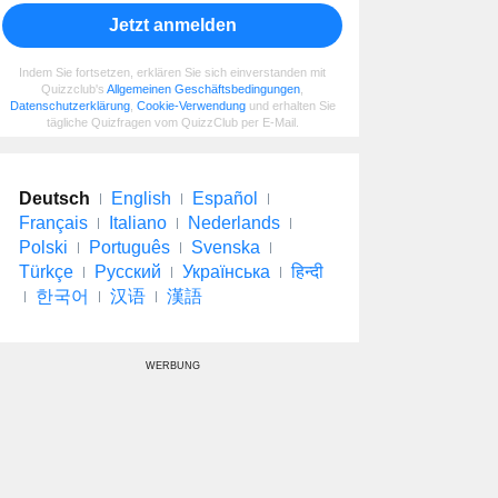
Jetzt anmelden
Indem Sie fortsetzen, erklären Sie sich einverstanden mit
Quizzclub's
Allgemeinen Geschäftsbedingungen
,
Datenschutzerklärung
,
Cookie-Verwendung
und erhalten Sie
tägliche Quizfragen vom QuizzClub per E-Mail.
Deutsch
English
Español
Français
Italiano
Nederlands
Polski
Português
Svenska
Türkçe
Русский
Українська
हिन्दी
한국어
汉语
漢語
WERBUNG