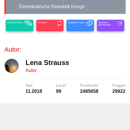
Demokratische Republik Kongo
Fünfzig-Fünfzig
Ersetzen
Doppelte Chance
Beschluss
der Mehrheit
Autor:
Lena Strauss
Autor
Seit
Level
Punktzahl
Fragen
11.2018
99
2485658
29922