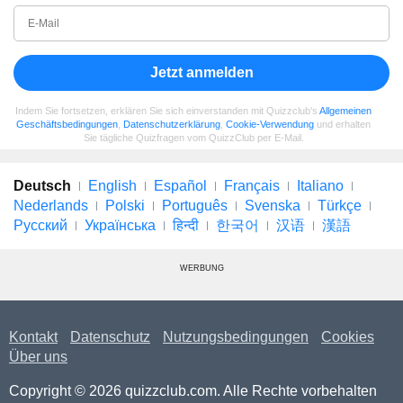
Jetzt anmelden
Indem Sie fortsetzen, erklären Sie sich einverstanden mit Quizzclub's
Allgemeinen
Geschäftsbedingungen
,
Datenschutzerklärung
,
Cookie-Verwendung
und erhalten
Sie tägliche Quizfragen vom QuizzClub per E-Mail.
Deutsch
English
Español
Français
Italiano
Nederlands
Polski
Português
Svenska
Türkçe
Русский
Українська
हिन्दी
한국어
汉语
漢語
WERBUNG
Kontakt
Datenschutz
Nutzungsbedingungen
Cookies
Über uns
Copyright © 2026 quizzclub.com. Alle Rechte vorbehalten