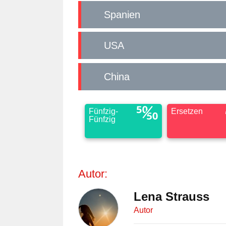
Spanien
USA
China
Fünfzig-
Ersetzen
Fünfzig
Autor:
Lena Strauss
Autor