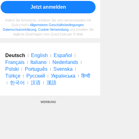
Jetzt anmelden
Indem Sie fortsetzen, erklären Sie sich einverstanden mit
Quizzclub's
Allgemeinen Geschäftsbedingungen
,
Datenschutzerklärung
,
Cookie-Verwendung
und erhalten Sie
tägliche Quizfragen vom QuizzClub per E-Mail.
Deutsch
English
Español
Français
Italiano
Nederlands
Polski
Português
Svenska
Türkçe
Русский
Українська
हिन्दी
한국어
汉语
漢語
WERBUNG