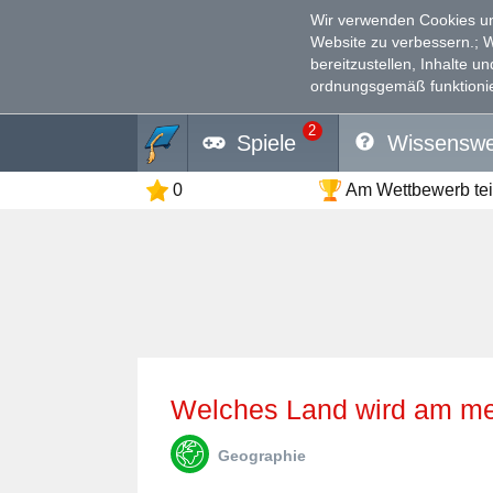
Wir verwenden Cookies un
Website zu verbessern.
; 
bereitzustellen, Inhalte u
ordnungsgemäß funktionie
2
Spiele
Wissenswe
0
Am Wettbewerb te
Welches Land wird am me
Geographie