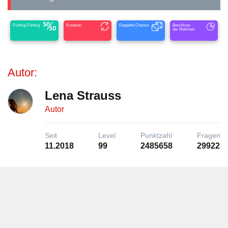
Fünfzig-Fünfzig
Ersetzen
Doppelte Chance
Beschluss
der Mehrheit
Autor:
Lena Strauss
Autor
Seit
Level
Punktzahl
Fragen
11.2018
99
2485658
29922