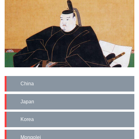
China
Japan
Korea
Mongolei