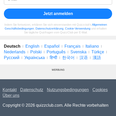
Jetzt anmelden
Indem Sie fortsetzen, erklären Sie sich einverstanden mit Quizzclub's
Allgemeinen
Geschäftsbedingungen
,
Datenschutzerklärung
,
Cookie-Verwendung
und erhalten
Sie tägliche Quizfragen vom QuizzClub per E-Mail.
Deutsch
English
Español
Français
Italiano
Nederlands
Polski
Português
Svenska
Türkçe
Русский
Українська
हिन्दी
한국어
汉语
漢語
WERBUNG
Kontakt
Datenschutz
Nutzungsbedingungen
Cookies
Über uns
Copyright © 2026 quizzclub.com. Alle Rechte vorbehalten