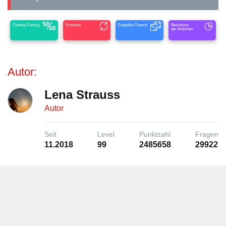
Fünfzig-Fünfzig
Ersetzen
Doppelte Chance
Beschluss
der Mehrheit
Autor:
Lena Strauss
Autor
Seit
Level
Punktzahl
Fragen
11.2018
99
2485658
29922