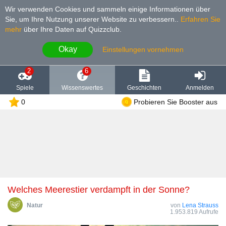
Wir verwenden Cookies und sammeln einige Informationen über
Sie, um Ihre Nutzung unserer Website zu verbessern.
.
Erfahren Sie
mehr
über Ihre Daten auf Quizzclub.
Okay
Einstellungen vornehmen
2
6
Spiele
Wissenswertes
Geschichten
Anmelden
0
Probieren Sie Booster aus
Welches Meerestier verdampft in der Sonne?
Natur
von
Lena Strauss
1.953.819 Aufrufe