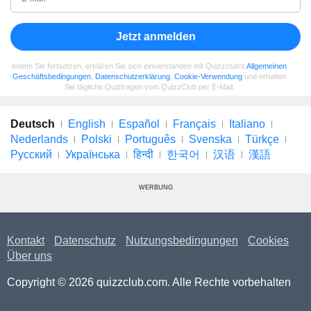
Jetzt anmelden
Indem Sie fortsetzen, erklären Sie sich einverstanden mit Quizzclub's
Allgemeinen
Geschäftsbedingungen
,
Datenschutzerklärung
,
Cookie-Verwendung
und erhalten
Sie tägliche Quizfragen vom QuizzClub per E-Mail.
Deutsch
English
Español
Français
Italiano
Nederlands
Polski
Português
Svenska
Türkçe
Русский
Українська
हिन्दी
한국어
汉语
漢語
WERBUNG
Kontakt
Datenschutz
Nutzungsbedingungen
Cookies
Über uns
Copyright © 2026 quizzclub.com. Alle Rechte vorbehalten