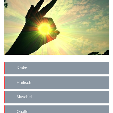
Krake
Haifisch
Muschel
Qualle