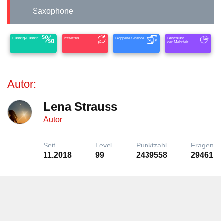
Saxophone
Fünfzig-Fünfzig
Ersetzen
Doppelte Chance
Beschluss
der Mehrheit
Autor:
Lena Strauss
Autor
Seit
Level
Punktzahl
Fragen
11.2018
99
2439558
29461