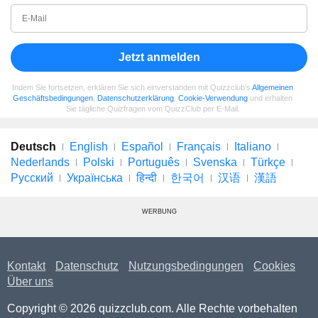
Jetzt anmelden
Indem Sie fortsetzen, erklären Sie sich einverstanden mit Quizzclub's
Allgemeinen
Geschäftsbedingungen
,
Datenschutzerklärung
,
Cookie-Verwendung
und erhalten
Sie tägliche Quizfragen vom QuizzClub per E-Mail.
Deutsch
English
Español
Français
Italiano
Nederlands
Polski
Português
Svenska
Türkçe
Русский
Українська
हिन्दी
한국어
汉语
漢語
WERBUNG
Kontakt
Datenschutz
Nutzungsbedingungen
Cookies
Über uns
Copyright © 2026 quizzclub.com. Alle Rechte vorbehalten