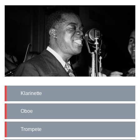
Klarinette
Oboe
Trompete