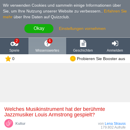
Wir verwenden Cookies und sammeln einige Informationen über
Sie, um Ihre Nutzung unserer Website zu verbessern.
.
Erfahren Sie
mehr
über Ihre Daten auf Quizzclub.
Okay
Einstellungen vornehmen
2
6
Spiele
Wissenswertes
Geschichten
Anmelden
0
Probieren Sie Booster aus
Welches Musikinstrument hat der berühmte
Jazzmusiker Louis Armstrong gespielt?
Kultur
von
Lena Strauss
179.802 Aufrufe