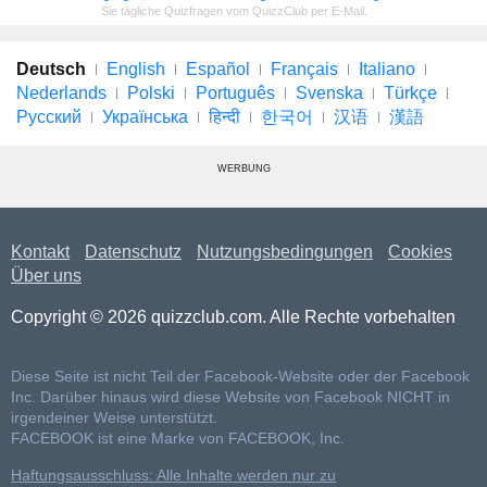
Sie tägliche Quizfragen vom QuizzClub per E-Mail.
Deutsch
English
Español
Français
Italiano
Nederlands
Polski
Português
Svenska
Türkçe
Русский
Українська
हिन्दी
한국어
汉语
漢語
WERBUNG
Kontakt
Datenschutz
Nutzungsbedingungen
Cookies
Über uns
Copyright © 2026 quizzclub.com. Alle Rechte vorbehalten
Diese Seite ist nicht Teil der Facebook-Website oder der Facebook
Inc. Darüber hinaus wird diese Website von Facebook NICHT in
irgendeiner Weise unterstützt.
FACEBOOK ist eine Marke von FACEBOOK, Inc.
Haftungsausschluss: Alle Inhalte werden nur zu