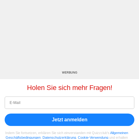
WERBUNG
Holen Sie sich mehr Fragen!
Jetzt anmelden
Indem Sie fortsetzen, erklären Sie sich einverstanden mit Quizzclub's
Allgemeinen
Geschäftsbedingungen
,
Datenschutzerklärung
,
Cookie-Verwendung
und erhalten