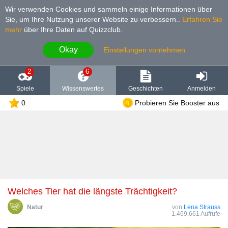
Wir verwenden Cookies und sammeln einige Informationen über
Sie, um Ihre Nutzung unserer Website zu verbessern.
.
Erfahren Sie
mehr
über Ihre Daten auf Quizzclub.
Okay
Einstellungen vornehmen
2
6
Spiele
Wissenswertes
Geschichten
Anmelden
0
Probieren Sie Booster aus
Welches Tier hat die längste Trächtigkeit?
Natur
von
Lena Strauss
1.469.661 Aufrufe