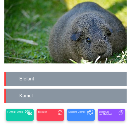
Elefant
Kamel
Fünfzig-Fünfzig
Ersetzen
Doppelte Chance
Beschluss
der Mehrheit