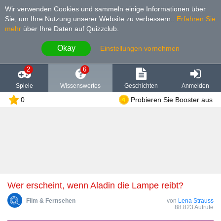
Wir verwenden Cookies und sammeln einige Informationen über
Sie, um Ihre Nutzung unserer Website zu verbessern.
.
Erfahren Sie
mehr
über Ihre Daten auf Quizzclub.
Okay
Einstellungen vornehmen
2
6
Spiele
Wissenswertes
Geschichten
Anmelden
0
Probieren Sie Booster aus
Wer erscheint, wenn Aladin die Lampe reibt?
Film & Fernsehen
von
Lena Strauss
88.823 Aufrufe