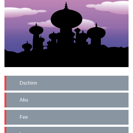
Dschinn
Abu
Fee