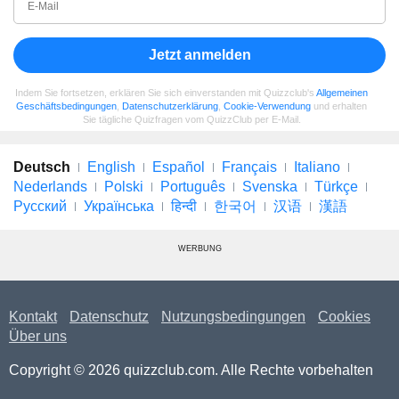
Jetzt anmelden
Indem Sie fortsetzen, erklären Sie sich einverstanden mit Quizzclub's
Allgemeinen
Geschäftsbedingungen
,
Datenschutzerklärung
,
Cookie-Verwendung
und erhalten
Sie tägliche Quizfragen vom QuizzClub per E-Mail.
Deutsch
English
Español
Français
Italiano
Nederlands
Polski
Português
Svenska
Türkçe
Русский
Українська
हिन्दी
한국어
汉语
漢語
WERBUNG
Kontakt
Datenschutz
Nutzungsbedingungen
Cookies
Über uns
Copyright © 2026 quizzclub.com. Alle Rechte vorbehalten