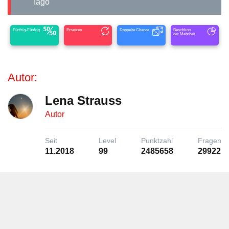
Iago
Fünfzig-Fünfzig
Ersetzen
Doppelte Chance
Beschluss
der Mehrheit
Autor:
Lena Strauss
Autor
Seit
Level
Punktzahl
Fragen
11.2018
99
2485658
29922