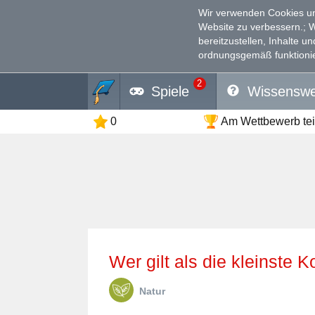
Wir verwenden Cookies un
Website zu verbessern.
; 
bereitzustellen, Inhalte u
ordnungsgemäß funktionie
2
Spiele
Wissenswe
0
Am Wettbewerb te
Wer gilt als die kleinste K
Natur