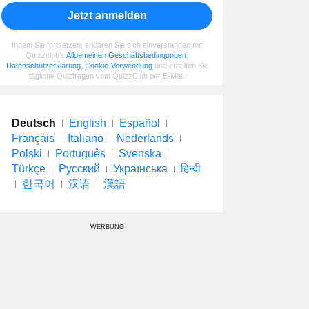
Jetzt anmelden
Indem Sie fortsetzen, erklären Sie sich einverstanden mit
Quizzclub's
Allgemeinen Geschäftsbedingungen
,
Datenschutzerklärung
,
Cookie-Verwendung
und erhalten Sie
tägliche Quizfragen vom QuizzClub per E-Mail.
Deutsch
English
Español
Français
Italiano
Nederlands
Polski
Português
Svenska
Türkçe
Русский
Українська
हिन्दी
한국어
汉语
漢語
WERBUNG