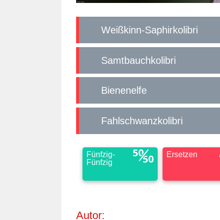
Weißkinn-Saphirkolibri
Samtbauchkolibri
Bienenelfe
Fahlschwanzkolibri
Fünfzig-
Ersetzen
Fünfzig
Autor: