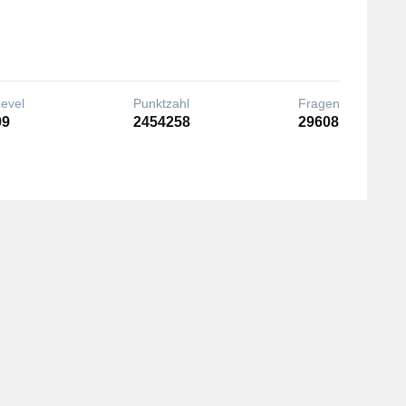
Level
Punktzahl
Fragen
99
2454258
29608