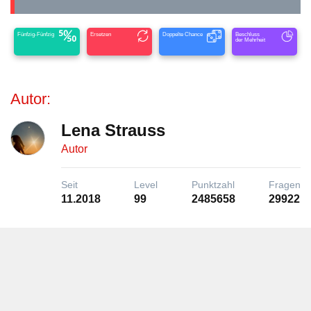
Fünfzig-Fünfzig
Ersetzen
Doppelte Chance
Beschluss
der Mehrheit
Autor:
Lena Strauss
Autor
Seit
Level
Punktzahl
Fragen
11.2018
99
2485658
29922