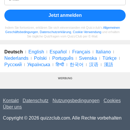
Jetzt anmelden
Indem Sie fortsetzen, erklären Sie sich einverstanden mit Quizzclub's
Allgemeinen
Geschäftsbedingungen
,
Datenschutzerklärung
,
Cookie-Verwendung
und erhalten
Sie tägliche Quizfragen vom QuizzClub per E-Mail.
Deutsch
English
Español
Français
Italiano
Nederlands
Polski
Português
Svenska
Türkçe
Русский
Українська
हिन्दी
한국어
汉语
漢語
WERBUNG
Kontakt
Datenschutz
Nutzungsbedingungen
Cookies
Über uns
Copyright © 2026 quizzclub.com. Alle Rechte vorbehalten