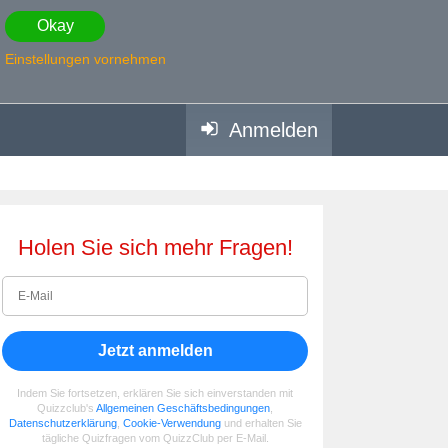
Okay
Einstellungen vornehmen
Anmelden
Holen Sie sich mehr Fragen!
Jetzt anmelden
Indem Sie fortsetzen, erklären Sie sich einverstanden mit
Quizzclub's
Allgemeinen Geschäftsbedingungen
,
Datenschutzerklärung
,
Cookie-Verwendung
und erhalten Sie
tägliche Quizfragen vom QuizzClub per E-Mail.