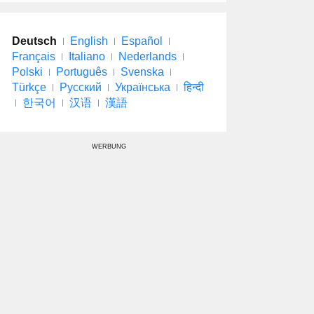
Deutsch
English
Español
Français
Italiano
Nederlands
Polski
Português
Svenska
Türkçe
Русский
Українська
हिन्दी
한국어
汉语
漢語
WERBUNG