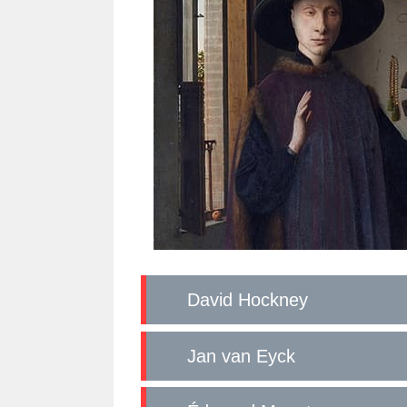
David Hockney
Jan van Eyck