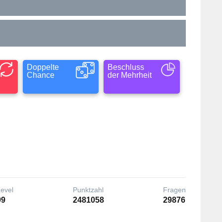
Doppelte
Beschluss
Chance
der Mehrheit
Level
Punktzahl
Fragen
99
2481058
29876