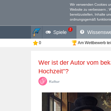
Wir verwenden Cookies un
Website zu verbessern.
; 
bereitzustellen, Inhalte u
ordnungsgemäß funktionie
2
Spiele
Wissenswe
0
Am Wettbewerb te
Wer ist der Autor vom bekannten Gemälde "Arnolfini-
Hochzeit"?
Kultur