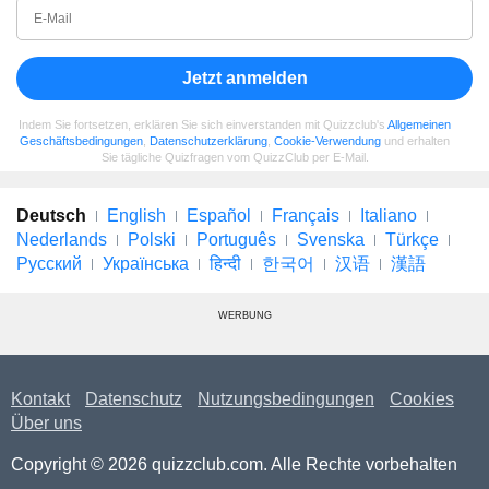
Jetzt anmelden
Indem Sie fortsetzen, erklären Sie sich einverstanden mit Quizzclub's
Allgemeinen
Geschäftsbedingungen
,
Datenschutzerklärung
,
Cookie-Verwendung
und erhalten
Sie tägliche Quizfragen vom QuizzClub per E-Mail.
Deutsch
English
Español
Français
Italiano
Nederlands
Polski
Português
Svenska
Türkçe
Русский
Українська
हिन्दी
한국어
汉语
漢語
WERBUNG
Kontakt
Datenschutz
Nutzungsbedingungen
Cookies
Über uns
Copyright © 2026 quizzclub.com. Alle Rechte vorbehalten