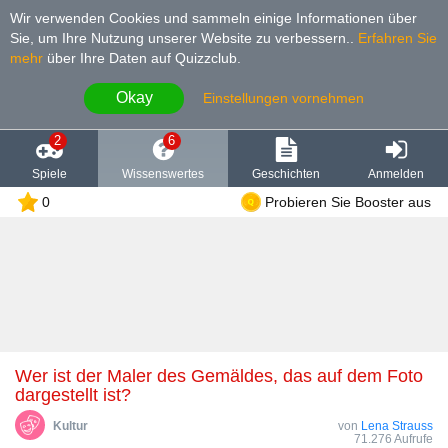
Wir verwenden Cookies und sammeln einige Informationen über
Sie, um Ihre Nutzung unserer Website zu verbessern.
.
Erfahren Sie
mehr
über Ihre Daten auf Quizzclub.
Okay
Einstellungen vornehmen
2
6
Spiele
Wissenswertes
Geschichten
Anmelden
0
Probieren Sie Booster aus
Wer ist der Maler des Gemäldes, das auf dem Foto
dargestellt ist?
Kultur
von
Lena Strauss
71.276 Aufrufe