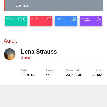
Deimos
Fünfzig-Fünfzig
Ersetzen
Doppelte Chance
Beschluss
der Mehrheit
Autor:
Lena Strauss
Autor
Seit
Level
Punktzahl
Fragen
11.2018
99
2439558
29461