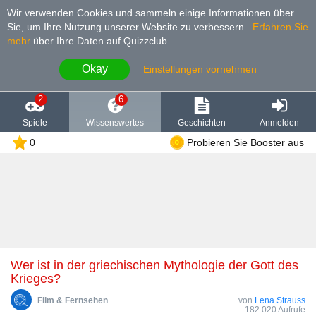
Wir verwenden Cookies und sammeln einige Informationen über
Sie, um Ihre Nutzung unserer Website zu verbessern.
.
Erfahren Sie
mehr
über Ihre Daten auf Quizzclub.
Okay
Einstellungen vornehmen
2
6
Spiele
Wissenswertes
Geschichten
Anmelden
0
Probieren Sie Booster aus
Wer ist in der griechischen Mythologie der Gott des
Krieges?
Film & Fernsehen
von
Lena Strauss
182.020 Aufrufe