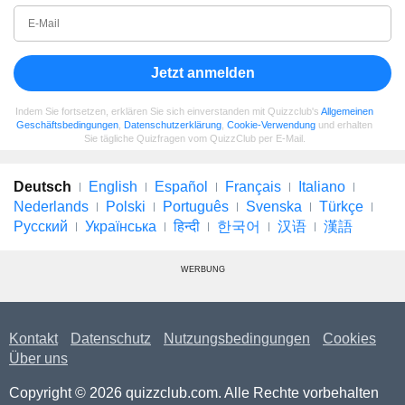
Jetzt anmelden
Indem Sie fortsetzen, erklären Sie sich einverstanden mit Quizzclub's
Allgemeinen
Geschäftsbedingungen
,
Datenschutzerklärung
,
Cookie-Verwendung
und erhalten
Sie tägliche Quizfragen vom QuizzClub per E-Mail.
Deutsch
English
Español
Français
Italiano
Nederlands
Polski
Português
Svenska
Türkçe
Русский
Українська
हिन्दी
한국어
汉语
漢語
WERBUNG
Kontakt
Datenschutz
Nutzungsbedingungen
Cookies
Über uns
Copyright © 2026 quizzclub.com. Alle Rechte vorbehalten