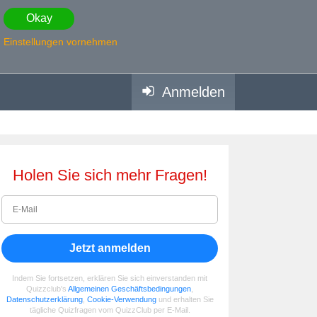
Okay
Einstellungen vornehmen
Anmelden
Holen Sie sich mehr Fragen!
Jetzt anmelden
Indem Sie fortsetzen, erklären Sie sich einverstanden mit
Quizzclub's
Allgemeinen Geschäftsbedingungen
,
Datenschutzerklärung
,
Cookie-Verwendung
und erhalten Sie
tägliche Quizfragen vom QuizzClub per E-Mail.