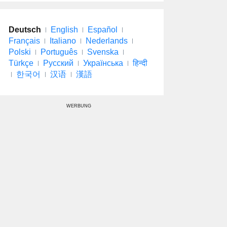
Deutsch
English
Español
Français
Italiano
Nederlands
Polski
Português
Svenska
Türkçe
Русский
Українська
हिन्दी
한국어
汉语
漢語
WERBUNG