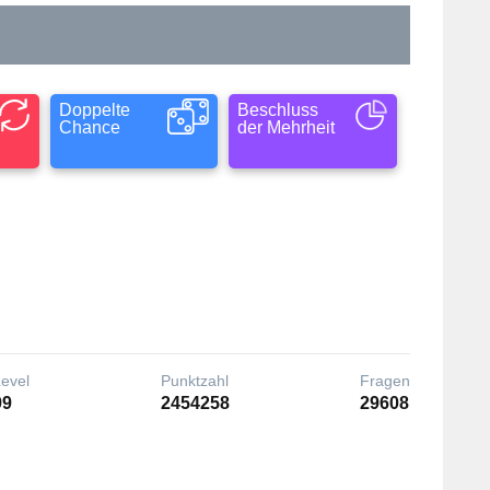
Doppelte
Beschluss
Chance
der Mehrheit
Level
Punktzahl
Fragen
99
2454258
29608