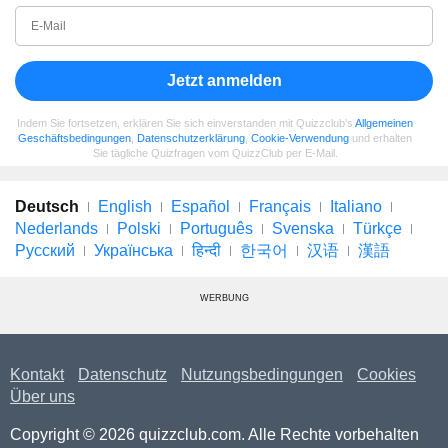
Jetzt anmelden
Indem Sie fortsetzen, erklären Sie sich einverstanden mit Quizzclub's
Allgemeinen
Geschäftsbedingungen
,
Datenschutzerklärung
,
Cookie-Verwendung
und erhalten
Sie tägliche Quizfragen vom QuizzClub per E-Mail.
Deutsch
English
Español
Français
Italiano
Nederlands
Polski
Português
Svenska
Türkçe
Русский
Українська
हिन्दी
한국어
汉语
漢語
WERBUNG
Kontakt
Datenschutz
Nutzungsbedingungen
Cookies
Über uns
Copyright © 2026 quizzclub.com. Alle Rechte vorbehalten