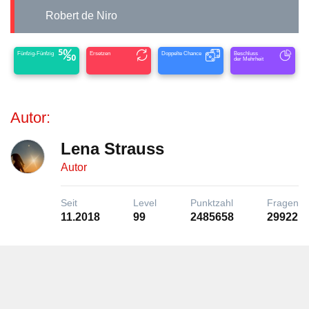
Robert de Niro
Fünfzig-Fünfzig
Ersetzen
Doppelte Chance
Beschluss
der Mehrheit
Autor:
Lena Strauss
Autor
Seit
Level
Punktzahl
Fragen
11.2018
99
2485658
29922