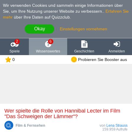
Wir verwenden Cookies und sammeln einige Informationen über
Sie, um Ihre Nutzung unserer Website zu verbessern.
.
Erfahren Sie
mehr
über Ihre Daten auf Quizzclub.
Okay
Einstellungen vornehmen
2
6
Spiele
Wissenswertes
Geschichten
Anmelden
0
Probieren Sie Booster aus
Wer spielte die Rolle von Hannibal Lecter im Film
"Das Schweigen der Lämmer"?
Film & Fernsehen
von
Lena Strauss
159.959 Aufrufe