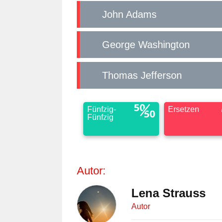
John Adams
George Washington
Thomas Jefferson
Fünfzig-
Ersetzen
Fünfzig
Autor:
Lena Strauss
Autor