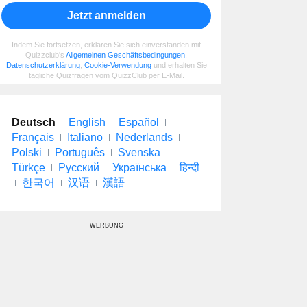
Jetzt anmelden
Indem Sie fortsetzen, erklären Sie sich einverstanden mit
Quizzclub's
Allgemeinen Geschäftsbedingungen
,
Datenschutzerklärung
,
Cookie-Verwendung
und erhalten Sie
tägliche Quizfragen vom QuizzClub per E-Mail.
Deutsch
English
Español
Français
Italiano
Nederlands
Polski
Português
Svenska
Türkçe
Русский
Українська
हिन्दी
한국어
汉语
漢語
WERBUNG