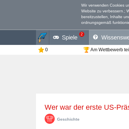
Wir verwenden Cookies un
Website zu verbessern.
; 
bereitzustellen, Inhalte u
ordnungsgemäß funktionie
2
Spiele
Wissenswe
0
Am Wettbewerb te
Wer war der erste US-Prä
Geschichte