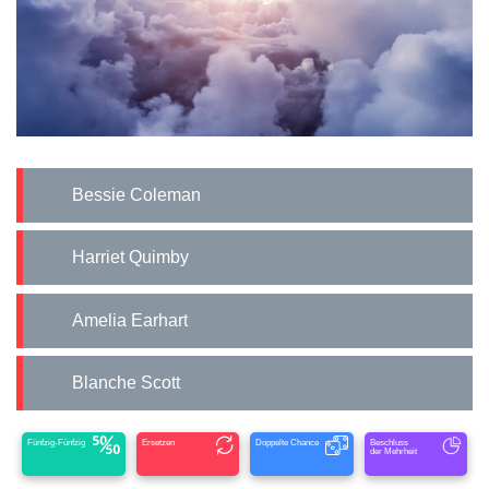
Bessie Coleman
Harriet Quimby
Amelia Earhart
Blanche Scott
Fünfzig-Fünfzig
Ersetzen
Doppelte Chance
Beschluss
der Mehrheit