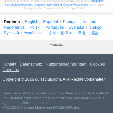
Indem Sie fortsetzen, erklären Sie sich einverstanden mit Quizzclub's
Allgemeinen
Geschäftsbedingungen
,
Datenschutzerklärung
,
Cookie-Verwendung
und erhalten
Sie tägliche Quizfragen vom QuizzClub per E-Mail.
Deutsch
English
Español
Français
Italiano
Nederlands
Polski
Português
Svenska
Türkçe
Русский
Українська
हिन्दी
한국어
汉语
漢語
WERBUNG
Kontakt
Datenschutz
Nutzungsbedingungen
Cookies
Über uns
Copyright © 2026 quizzclub.com. Alle Rechte vorbehalten
Diese Seite ist nicht Teil der Facebook-Website oder der Facebook
Inc. Darüber hinaus wird diese Website von Facebook NICHT in
irgendeiner Weise unterstützt.
FACEBOOK ist eine Marke von FACEBOOK, Inc.