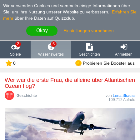
Wir verwenden Cookies und sammeln einige Informationen über
Sie, um Ihre Nutzung unserer Website zu verbessern.
.
Erfahren Sie
mehr
über Ihre Daten auf Quizzclub.
Okay
Einstellungen vornehmen
2
6
Spiele
Wissenswertes
Geschichten
Anmelden
0
Probieren Sie Booster aus
Wer war die erste Frau, die alleine über Atlantischen
Ozean flog?
Geschichte
von
Lena Strauss
109.712 Aufrufe