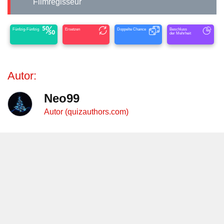
Filmregisseur
Fünfzig-Fünfzig
Ersetzen
Doppelte Chance
Beschluss
der Mehrheit
Autor:
Neo99
Autor (quizauthors.com)