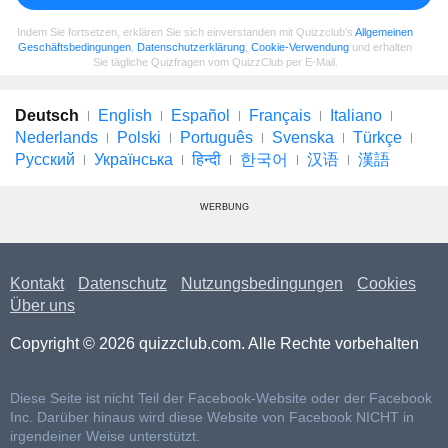
Indem Sie fortsetzen, erklären Sie sich einverstanden mit Quizzclub's
Allgemeinen
Geschäftsbedingungen
,
Datenschutzerklärung
,
Cookie-Verwendung
und erhalten
Sie tägliche Quizfragen vom QuizzClub per E-Mail.
Deutsch
English
Español
Français
Italiano
Nederlands
Polski
Português
Svenska
Türkçe
Русский
Українська
हिन्दी
한국어
汉语
漢語
WERBUNG
Kontakt
Datenschutz
Nutzungsbedingungen
Cookies
Über uns
Copyright © 2026 quizzclub.com. Alle Rechte vorbehalten
Diese Seite ist nicht Teil der Facebook-Website oder der Facebook
Inc. Darüber hinaus wird diese Website von Facebook NICHT in
irgendeiner Weise unterstützt.