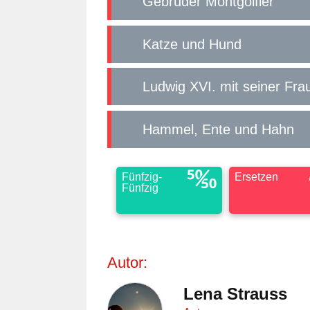
Gebrüder Montgolfier
Katze und Hund
Ludwig XVI. mit seiner Fra
Hammel, Ente und Hahn
Fünfzig-
Ersetzen
Fünfzig
Autor:
Lena Strauss