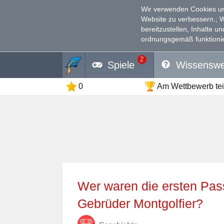
Wir verwenden Cookies un
Website zu verbessern.
; 
bereitzustellen, Inhalte u
ordnungsgemäß funktionie
2
Spiele
Wissenswe
0
Am Wettbewerb te
Wer waren die ersten Passagiere des Heißluftballons der
Gebrüder Montgolfier?