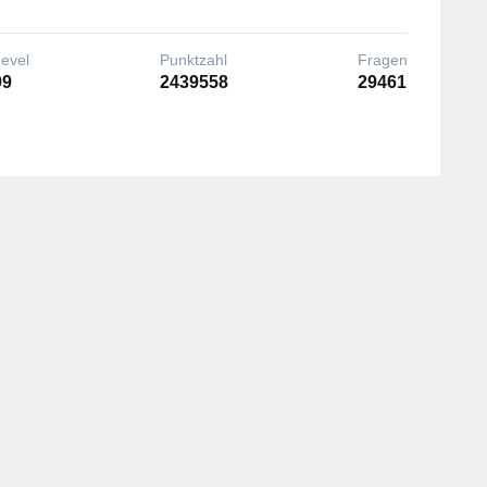
Level
Punktzahl
Fragen
99
2439558
29461