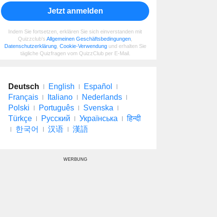
Jetzt anmelden
Indem Sie fortsetzen, erklären Sie sich einverstanden mit
Quizzclub's
Allgemeinen Geschäftsbedingungen
,
Datenschutzerklärung
,
Cookie-Verwendung
und erhalten Sie
tägliche Quizfragen vom QuizzClub per E-Mail.
Deutsch
English
Español
Français
Italiano
Nederlands
Polski
Português
Svenska
Türkçe
Русский
Українська
हिन्दी
한국어
汉语
漢語
WERBUNG