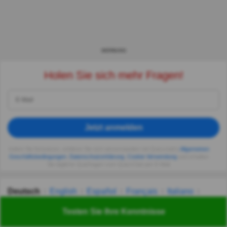
WERBUNG
Holen Sie sich mehr Fragen!
Jetzt anmelden
Indem Sie fortsetzen, erklären Sie sich einverstanden mit Quizzclub's
Allgemeinen
Geschäftsbedingungen
,
Datenschutzerklärung
,
Cookie-Verwendung
und erhalten
Sie tägliche Quizfragen vom QuizzClub per E-Mail.
Deutsch
English
Español
Français
Italiano
Nederlands
Polski
Português
Svenska
Türkçe
Testen Sie Ihre Kenntnisse
Русский
Українська
हिन्दी
한국어
汉语
漢語