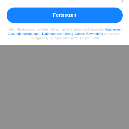
Teilen
auf Facebook
Fortsetzen
Indem Sie fortsetzen, erklären Sie sich einverstanden mit Quizzclub's
Allgemeinen
Geschäftsbedingungen
,
Datenschutzerklärung
,
Cookie-Verwendung
und erhalten
Sie tägliche Quizfragen vom QuizzClub per E-Mail.