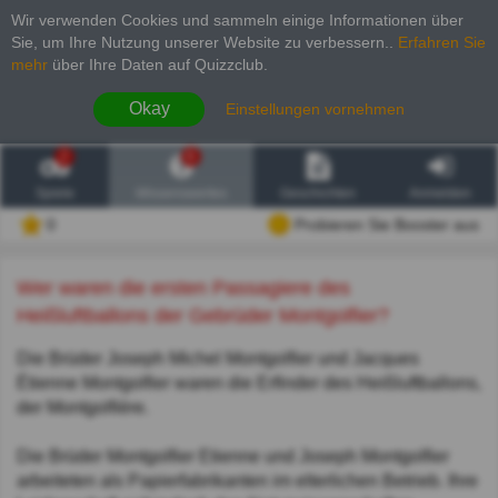
Wir verwenden Cookies und sammeln einige Informationen über
Sie, um Ihre Nutzung unserer Website zu verbessern.
.
Erfahren Sie
mehr
über Ihre Daten auf Quizzclub.
Okay
Einstellungen vornehmen
2
6
Spiele
Wissenswertes
Geschichten
Anmelden
0
Probieren Sie Booster aus
Wer waren die ersten Passagiere des
Heißluftballons der Gebrüder Montgolfier?
Die Brüder Joseph Michel Montgolfier und Jacques
Étienne Montgolfier waren die Erfinder des Heißluftballons,
der Montgolfière.
Die Brüder Montgolfier Etienne und Joseph Montgolfier
arbeiteten als Papierfabrikanten im elterlichen Betrieb. Ihre