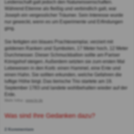
Leidenschaft galt jedoch den Naturwissenschaften.
Während Etienne als fleißig und verbindlich galt, war
Joseph ein vergesslicher Träumer. Sein Interesse wurde
nur geweckt, wenn es um Experimente und Erfindungen
ging.
Sie fertigten ein blaues Prachtexemplar, verziert mit
goldenen Ranken und Symbolen, 17 Meter hoch, 12 Meter
Durchmesser. Dieser Schmuckballon sollte am Pariser
Königshof steigen. Außerdem setzten sie zum ersten Mal
Lebewesen in den Korb: einen Hammel, eine Ente und
einen Hahn. Sie sollten erkunden, welche Gefahren die
luftige Höhe birgt. Das tierische Trio startete am 19.
September 1783 und landete wohlbehalten wieder auf der
Erde.
Mehr Infos:
www.br.de
Was sind Ihre Gedanken dazu?
2 Kommentare