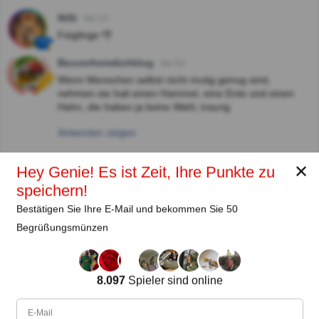
NiSi
Vor 2J
Feiglinge 👎
Besserheimlichklug
Vor 5J
Wenn Menschen selbst nicht mutig genug sind,
nehmen sie halt einen Hammel, eine Ente und einen
Hahn, die haben ja keine Wahl, traurig
Antworten zeigen
✕
Hey Genie! Es ist Zeit, Ihre Punkte zu
Autor:
speichern!
Lena Strauss
Bestätigen Sie Ihre E-Mail und bekommen Sie 50
Begrüßungsmünzen
Autor
Seit
Level
Punktzahl
Fragen
8.097
Spieler sind online
11.2018
99
2454258
29608